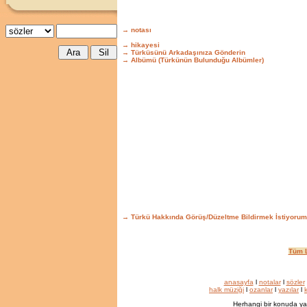
→ notası
→ hikayesi
→ Türküsünü Arkadaşınıza Gönderin
→ Albümü (Türkünün Bulunduğu Albümler)
→ Türkü Hakkında Görüş/Düzeltme Bildirmek İstiyorum
Tüm L
anasayfa
l
notalar
l
sözler
halk müziği
l
ozanlar
l
yazılar
l
k
Herhangi bir konuda ya