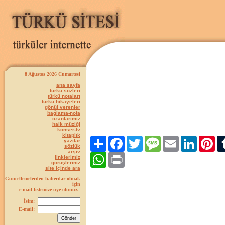
8 Ağustos 2026 Cumartesi
ana sayfa
türkü sözleri
türkü notaları
türkü hikayeleri
gönül verenler
bağlama-nota
ozanlarımız
halk müziği
konser-tv
kitaplık
Paylaş
Facebook
Twitter
Message
Email
LinkedIn
Pint
yazılar
sözlük
arşiv
WhatsApp
Print
linklerimiz
görüşleriniz
site içinde ara
Güncellemelerden haberdar olmak
için
e-mail listemize üye olunuz.
İsim:
E-mail: