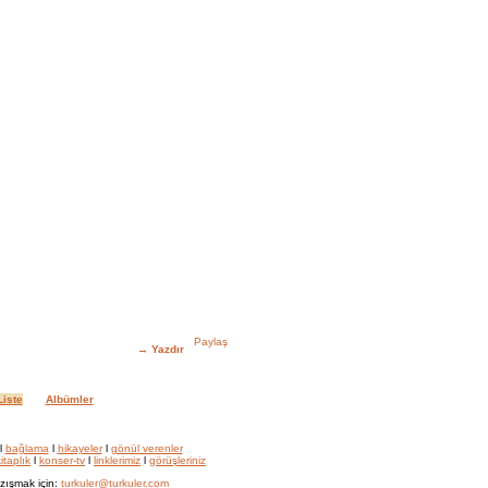
→
Yazdır
iste
Albümler
l
bağlama
l
hikayeler
l
gönül verenler
itaplık
l
konser-tv
l
linklerimiz
l
görüşleriniz
zışmak için:
turkuler@turkuler.com