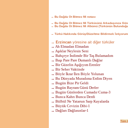
→ Bu Dağda Ot Bitmez Mi notası
→ Bu Dağda Ot Bitmez Mi Türküsünü Arkadaşınıza Gön
→ Bu Dağda Ot Bitmez Mi Albümü (Türkünün Bulunduğu
→ Türkü Hakkında Görüş/Düzeltme Bildirmek İstiyorum
→ Erzincan
yöresine ait diğer türküler
→ Ah Elmadan Elmadan
→ Aşıklar Neylesin Seni
→ Bahçeye İndimde Bir Taş Bulamadım
→ Başı Pare Pare Dumanlı Dağlar
→ Bir Güzelin Aşığıyım Erenler
→ Bir Seher Vaktinde
→ Böyle İkrar İlen Böyle Yolunan
→ Bu Dünyada Muradıma Erdim Diyen
→ Bugün Bize Pir Geldi
→ Bugün Bayram Günü Derler
→ Bugün Günlerden Cumadır Cuma-3
→ Bunca Kahrı Bunca Derdi
→ Bülbül Ne Yatarsın Sarp Kayalarda
→ Büyük Cevizin Dibi-1
→ Dağları Dağlasınlar-1
Tüm L