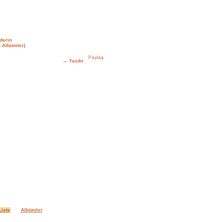
derin
 Albümler)
→
Yazdır
iste
Albümler