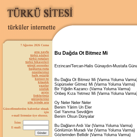
7 Ağustos 2026 Cuma
ana sayfa
Bu Dağda Ot Bitmez Mi
türkü sözleri
türkü notaları
türkü hikayeleri
gönül verenler
Erzincan/Tercan-Halis Günaydın-Mustafa Gün
bağlama-nota
ozanlarımız
halk müziği
konser-tv
Bu Dağta Ot Bitmez Mi (Varma Yoluma Varma
kitaplık
Süpürseler Gitmez Mi (Varma Yoluma Varma)
yazılar
Bir Yiğidin Kazancı (Varma Yoluma Varma)
sözlük
arşiv
Onbeş Kıza Yetmez Mi (Varma Yoluma Varma
linklerimiz
görüşleriniz
Oy Neler Neler Neler
site içinde ara
Benim Yârim Un Eler
Güncellemelerden haberdar olmak
Gel Yanıma Sevdiğim
için
e-mail listemize üye olunuz.
Benim Olsun Dünyalar
İsim:
Bu Dağların Ardı Var (Varma Yoluma Varma)
E-mail:
Gönlümün Muradı Var (Varma Yoluma Varma)
Gözlerinden Bellidir (Varma Yoluma Varma)