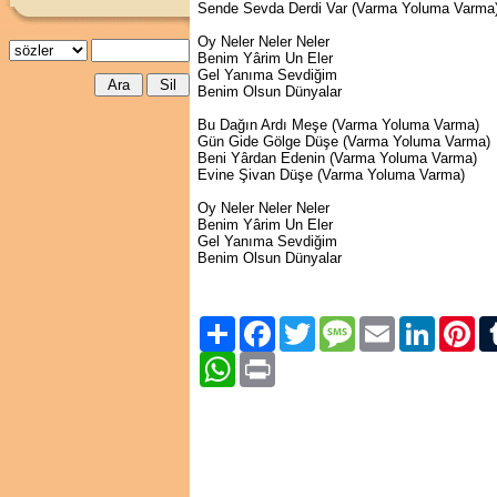
Sende Sevda Derdi Var (Varma Yoluma Varma
Oy Neler Neler Neler
Benim Yârim Un Eler
Gel Yanıma Sevdiğim
Benim Olsun Dünyalar
Bu Dağın Ardı Meşe (Varma Yoluma Varma)
Gün Gide Gölge Düşe (Varma Yoluma Varma)
Beni Yârdan Edenin (Varma Yoluma Varma)
Evine Şivan Düşe (Varma Yoluma Varma)
Oy Neler Neler Neler
Benim Yârim Un Eler
Gel Yanıma Sevdiğim
Benim Olsun Dünyalar
Paylaş
Facebook
Twitter
Message
Email
LinkedIn
Pint
WhatsApp
Print