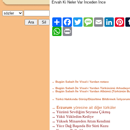
Ervah Ki Neler Var İnceden İnce
Paylaş
Facebook
Twitter
Message
Email
LinkedIn
Pint
WhatsApp
Print
→ Bugün Sabah İle Visal-i Yardan notası
→ Bugün Sabah İle Visal-i Yardan Türküsünü Arkadaşı
→ Bugün Sabah İle Visal-i Yardan Albümü (Türkünün B
→ Türkü Hakkında Görüş/Düzeltme Bildirmek İstiyorum
→ Erzurum
yöresine ait diğer türküler
→ Yüzünü Sevdiğim Seyrana Çıkmış
→ Yükü Yükledim Kediye
→ Yüksek Minareden Attım Kendimi
→ Yüce Dağ Başında Bir Sürü Kuzu