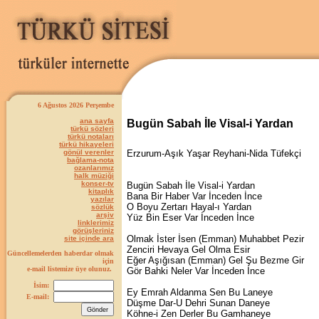
6 Ağustos 2026 Perşembe
ana sayfa
Bugün Sabah İle Visal-i Yardan
türkü sözleri
türkü notaları
türkü hikayeleri
gönül verenler
Erzurum-Aşık Yaşar Reyhani-Nida Tüfekçi
bağlama-nota
ozanlarımız
halk müziği
konser-tv
Bugün Sabah İle Visal-i Yardan
kitaplık
Bana Bir Haber Var İnceden İnce
yazılar
O Boyu Zertarı Hayal-ı Yardan
sözlük
arşiv
Yüz Bin Eser Var İnceden İnce
linklerimiz
görüşleriniz
Olmak İster İsen (Emman) Muhabbet Pezir
site içinde ara
Zenciri Hevaya Gel Olma Esir
Güncellemelerden haberdar olmak
Eğer Aşığısan (Emman) Gel Şu Bezme Gir
için
e-mail listemize üye olunuz.
Gör Bahki Neler Var İnceden İnce
İsim:
Ey Emrah Aldanma Sen Bu Laneye
E-mail:
Düşme Dar-U Dehri Sunan Daneye
Köhne-i Zen Derler Bu Gamhaneye