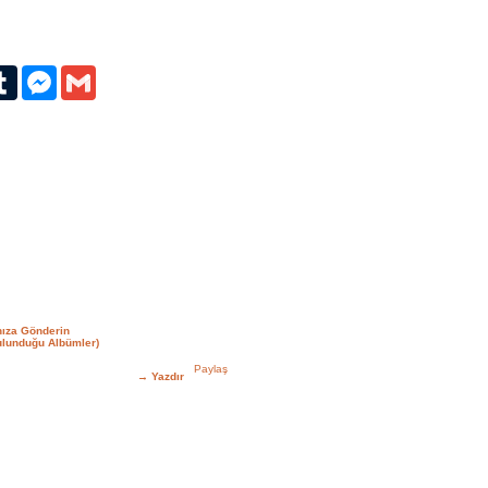
erest
Tumblr
Messenger
Gmail
nıza Gönderin
ulunduğu Albümler)
→
Yazdır