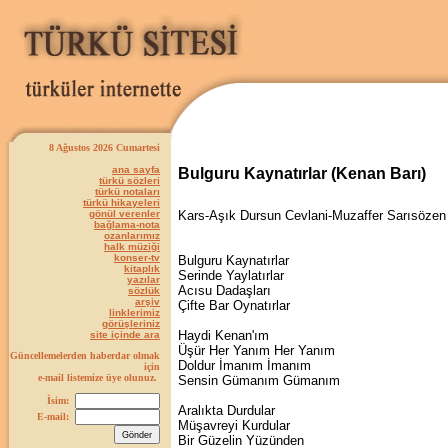
8 Ağustos 2026 Cumartesi
ana sayfa
Bulguru Kaynatırlar (Kenan Barı)
türkü sözleri
türkü notaları
türkü hikayeleri
gönül verenler
Kars-Aşık Dursun Cevlani-Muzaffer Sarısözen
bağlama-nota
ozanlarımız
halk müziği
konser-tv
Bulguru Kaynatırlar
kitaplık
Serinde Yaylatırlar
yazılar
Acısu Dadaşları
sözlük
arşiv
Çifte Bar Oynatırlar
linklerimiz
görüşleriniz
Haydi Kenan'ım
site içinde ara
Üşür Her Yanım Her Yanım
Güncellemelerden haberdar olmak
Doldur İmanım İmanım
için
e-mail listemize üye olunuz.
Sensin Gümanım Gümanım
İsim:
Aralıkta Durdular
E-mail:
Müşavreyi Kurdular
Bir Güzelin Yüzünden