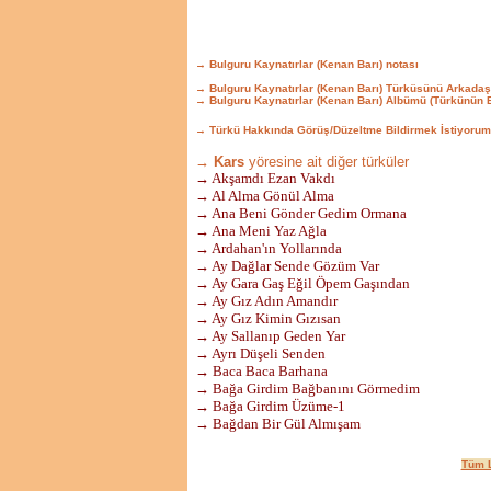
→ Bulguru Kaynatırlar (Kenan Barı) notası
→ Bulguru Kaynatırlar (Kenan Barı) Türküsünü Arkadaş
→ Bulguru Kaynatırlar (Kenan Barı) Albümü (Türkünün 
→ Türkü Hakkında Görüş/Düzeltme Bildirmek İstiyorum
→ Kars
yöresine ait diğer türküler
→ Akşamdı Ezan Vakdı
→ Al Alma Gönül Alma
→ Ana Beni Gönder Gedim Ormana
→ Ana Meni Yaz Ağla
→ Ardahan'ın Yollarında
→ Ay Dağlar Sende Gözüm Var
→ Ay Gara Gaş Eğil Öpem Gaşından
→ Ay Gız Adın Amandır
→ Ay Gız Kimin Gızısan
→ Ay Sallanıp Geden Yar
→ Ayrı Düşeli Senden
→ Baca Baca Barhana
→ Bağa Girdim Bağbanını Görmedim
→ Bağa Girdim Üzüme-1
→ Bağdan Bir Gül Almışam
Tüm L