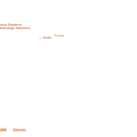
ınıza Gönderin
Bulunduğu Albümler)
→
Yazdır
iste
Albümler