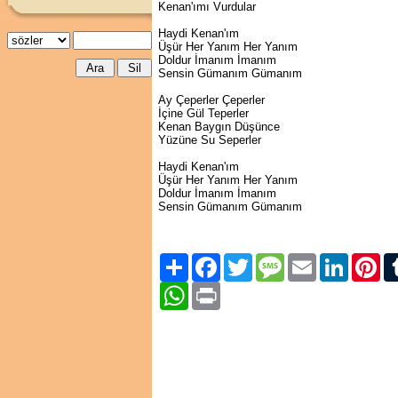
Kenan'ımı Vurdular
Haydi Kenan'ım
Üşür Her Yanım Her Yanım
Doldur İmanım İmanım
Sensin Gümanım Gümanım
Ay Çeperler Çeperler
İçine Gül Teperler
Kenan Baygın Düşünce
Yüzüne Su Seperler
Haydi Kenan'ım
Üşür Her Yanım Her Yanım
Doldur İmanım İmanım
Sensin Gümanım Gümanım
Paylaş
Facebook
Twitter
Message
Email
LinkedIn
Pint
WhatsApp
Print