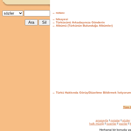
→ notası
→ hikayesi
→ Türküsünü Arkadaşınıza Gönderin
→ Albümü (Türkünün Bulunduğu Albümler)
→ Türkü Hakkında Görüş/Düzeltme Bildirmek İstiyorum
Tüm L
anasayfa
l
notalar
l
sözler
halk müziği
l
ozanlar
l
yazılar
l
k
Herhangi bir konuda ya