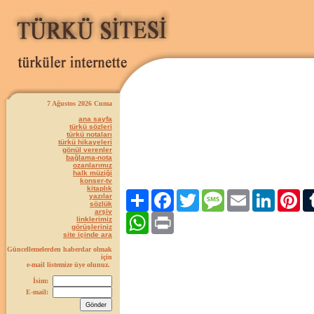
7 Ağustos 2026 Cuma
ana sayfa
türkü sözleri
türkü notaları
türkü hikayeleri
gönül verenler
bağlama-nota
ozanlarımız
halk müziği
konser-tv
kitaplık
Paylaş
Facebook
Twitter
Message
Email
LinkedIn
Pint
yazılar
sözlük
arşiv
WhatsApp
Print
linklerimiz
görüşleriniz
site içinde ara
Güncellemelerden haberdar olmak
için
e-mail listemize üye olunuz.
İsim:
E-mail: