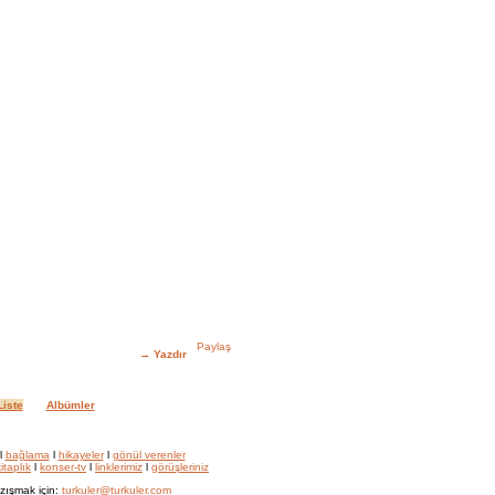
→
Yazdır
iste
Albümler
l
bağlama
l
hikayeler
l
gönül verenler
itaplık
l
konser-tv
l
linklerimiz
l
görüşleriniz
zışmak için:
turkuler@turkuler.com