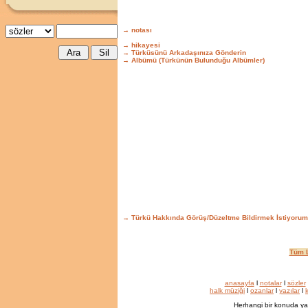
→ notası
→ hikayesi
→ Türküsünü Arkadaşınıza Gönderin
→ Albümü (Türkünün Bulunduğu Albümler)
→ Türkü Hakkında Görüş/Düzeltme Bildirmek İstiyorum
Tüm L
anasayfa
l
notalar
l
sözler
halk müziği
l
ozanlar
l
yazılar
l
k
Herhangi bir konuda ya