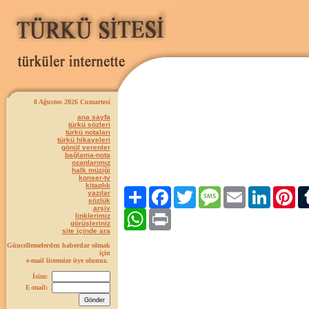
8 Ağustos 2026 Cumartesi
ana sayfa
türkü sözleri
türkü notaları
türkü hikayeleri
gönül verenler
bağlama-nota
ozanlarımız
halk müziği
konser-tv
kitaplık
Paylaş
Facebook
Twitter
Message
Email
LinkedIn
Pint
yazılar
sözlük
arşiv
WhatsApp
Print
linklerimiz
görüşleriniz
site içinde ara
Güncellemelerden haberdar olmak
için
e-mail listemize üye olunuz.
İsim:
E-mail: