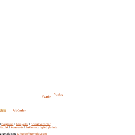
→
Yazdır
iste
Albümler
l
bağlama
l
hikayeler
l
gönül verenler
itaplık
l
konser-tv
l
linklerimiz
l
görüşleriniz
zışmak için:
turkuler@turkuler.com