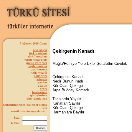
7 Ağustos 2026 Cuma
ana sayfa
Çekirgenin Kanadı
türkü sözleri
türkü notaları
türkü hikayeleri
gönül verenler
Muğla/Fethiye-Yöre Ekibi-Şerafettin Civelek
bağlama-nota
ozanlarımız
halk müziği
konser-tv
Çekirgenin Kanadı
kitaplık
Nedir Bunun İnadı
yazılar
Kör Olası Çekirge
sözlük
arşiv
Arpa Buğday Komadı
linklerimiz
görüşleriniz
Tarlalarda Yayılır
site içinde ara
Kanatları Sayılır
Güncellemelerden haberdar olmak
Kör Olası Çekirge
için
e-mail listemize üye olunuz.
Harmanlara Bayılır
İsim:
E-mail: