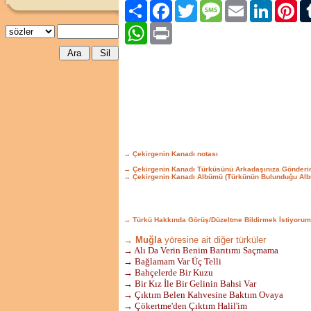
Paylaş
Facebook
Twitter
Message
Email
LinkedIn
Pint
WhatsApp
Print
→ Çekirgenin Kanadı notası
→ Çekirgenin Kanadı Türküsünü Arkadaşınıza Gönderi
→ Çekirgenin Kanadı Albümü (Türkünün Bulunduğu Alb
→ Türkü Hakkında Görüş/Düzeltme Bildirmek İstiyorum
→ Muğla
yöresine ait diğer türküler
→ Alı Da Verin Benim Barıtımı Saçmama
→ Bağlamam Var Üç Telli
→ Bahçelerde Bir Kuzu
→ Bir Kız İle Bir Gelinin Bahsi Var
→ Çıktım Belen Kahvesine Baktım Ovaya
→ Çökertme'den Çıktım Halil'im