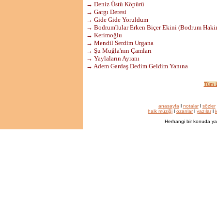
→ Deniz Üstü Köpürü
→ Gargı Deresi
→ Gide Gide Yoruldum
→ Bodrum'lular Erken Biçer Ekini (Bodrum Haki
→ Kerimoğlu
→ Mendil Serdim Urgana
→ Şu Muğla'nın Çamları
→ Yaylaların Ayranı
→ Adem Gardaş Dedim Geldim Yanına
Tüm L
anasayfa
l
notalar
l
sözler
halk müziği
l
ozanlar
l
yazılar
l
k
Herhangi bir konuda ya