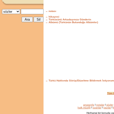
→ notası
→ hikayesi
→ Türküsünü Arkadaşınıza Gönderin
→ Albümü (Türkünün Bulunduğu Albümler)
→ Türkü Hakkında Görüş/Düzeltme Bildirmek İstiyorum
Tüm L
anasayfa
l
notalar
l
sözler
halk müziği
l
ozanlar
l
yazılar
l
k
Herhangi bir konuda ya