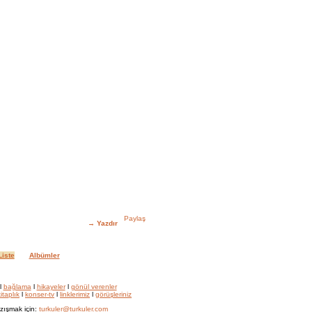
→
Yazdır
iste
Albümler
l
bağlama
l
hikayeler
l
gönül verenler
itaplık
l
konser-tv
l
linklerimiz
l
görüşleriniz
zışmak için:
turkuler@turkuler.com