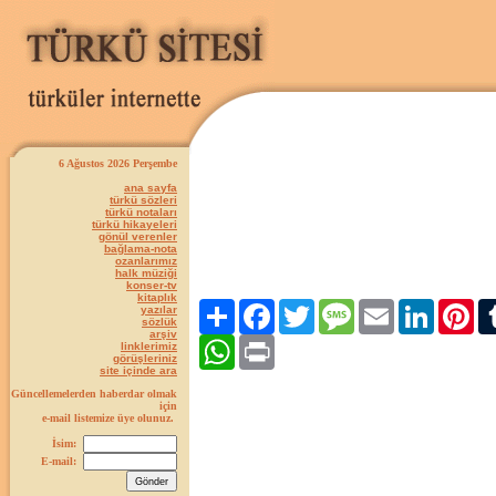
6 Ağustos 2026 Perşembe
ana sayfa
türkü sözleri
türkü notaları
türkü hikayeleri
gönül verenler
bağlama-nota
ozanlarımız
halk müziği
konser-tv
kitaplık
Paylaş
Facebook
Twitter
Message
Email
LinkedIn
Pint
yazılar
sözlük
arşiv
WhatsApp
Print
linklerimiz
görüşleriniz
site içinde ara
Güncellemelerden haberdar olmak
için
e-mail listemize üye olunuz.
İsim:
E-mail: