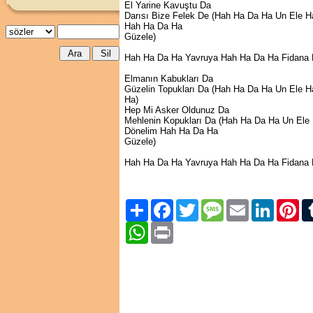
El Yarine Kavuştu Da
Darısı Bize Felek De (Hah Ha Da Ha Un Ele 
Hah Ha Da Ha
Güzele)
Hah Ha Da Ha Yavruya Hah Ha Da Ha Fidana
Elmanın Kabukları Da
Güzelin Topukları Da (Hah Ha Da Ha Un Ele 
Ha)
Hep Mi Asker Oldunuz Da
Mehlenin Kopukları Da (Hah Ha Da Ha Un Ele
Dönelim Hah Ha Da Ha
Güzele)
Hah Ha Da Ha Yavruya Hah Ha Da Ha Fidana
Paylaş
Facebook
Twitter
Message
Email
LinkedIn
Pint
WhatsApp
Print