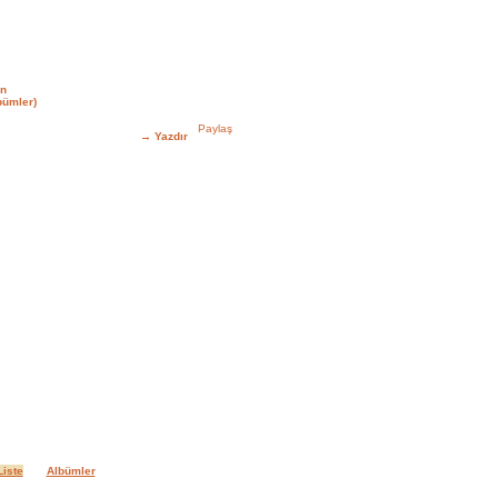
in
bümler)
→
Yazdır
iste
Albümler