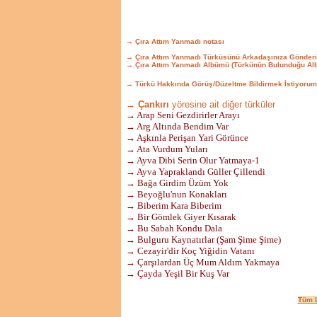
→ Çıra Attım Yanmadı notası
→ Çıra Attım Yanmadı Türküsünü Arkadaşınıza Gönder
→ Çıra Attım Yanmadı Albümü (Türkünün Bulunduğu Al
→ Türkü Hakkında Görüş/Düzeltme Bildirmek İstiyorum
→ Çankırı
yöresine ait diğer türküler
→ Arap Seni Gezdirirler Arayı
→ Arg Altında Bendim Var
→ Aşkınla Perişan Yari Görünce
→ Ata Vurdum Yuları
→ Ayva Dibi Serin Olur Yatmaya-1
→ Ayva Yapraklandı Güller Çillendi
→ Bağa Girdim Üzüm Yok
→ Beyoğlu'nun Konakları
→ Biberim Kara Biberim
→ Bir Gömlek Giyer Kısarak
→ Bu Sabah Kondu Dala
→ Bulguru Kaynatırlar (Şam Şime Şime)
→ Cezayir'dir Koç Yiğidin Vatanı
→ Çarşılardan Üç Mum Aldım Yakmaya
→ Çayda Yeşil Bir Kuş Var
Tüm L