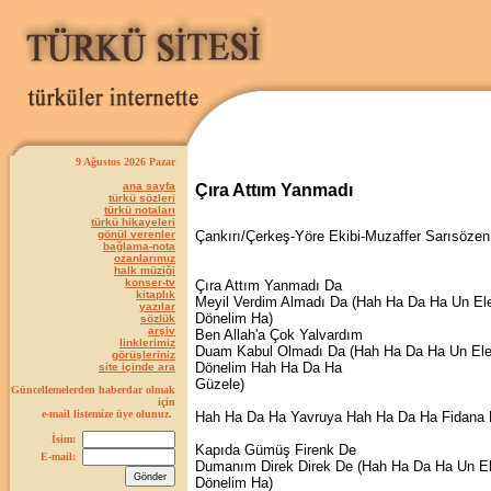
9 Ağustos 2026 Pazar
ana sayfa
Çıra Attım Yanmadı
türkü sözleri
türkü notaları
türkü hikayeleri
gönül verenler
Çankırı/Çerkeş-Yöre Ekibi-Muzaffer Sarısözen
bağlama-nota
ozanlarımız
halk müziği
konser-tv
Çıra Attım Yanmadı Da
kitaplık
Meyil Verdim Almadı Da (Hah Ha Da Ha Un El
yazılar
Dönelim Ha)
sözlük
arşiv
Ben Allah'a Çok Yalvardım
linklerimiz
Duam Kabul Olmadı Da (Hah Ha Da Ha Un El
görüşleriniz
Dönelim Hah Ha Da Ha
site içinde ara
Güzele)
Güncellemelerden haberdar olmak
için
e-mail listemize üye olunuz.
Hah Ha Da Ha Yavruya Hah Ha Da Ha Fidana
İsim:
Kapıda Gümüş Firenk De
E-mail:
Dumanım Direk Direk De (Hah Ha Da Ha Un E
Dönelim Ha)