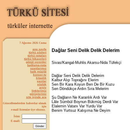
7 Ağustos 2026 Cuma
ana sayfa
Dağlar Seni Delik Delik Delerim
türkü sözleri
türkü notaları
türkü hikayeleri
gönül verenler
Sivas/Kangal-Muhlis Akarsu-Nida Tüfekçi
bağlama-nota
ozanlarımız
halk müziği
konser-tv
Dağlar Seni Delik Delik Delerim
kitaplık
Kalbur Alıp Toprağını Elerim
yazılar
Sen Bir Kara Koyun Ben De Bir Kuzu
sözlük
arşiv
Sen Döndükçe Ardın Sıra Melerim
linklerimiz
görüşleriniz
Şu Dağların Ne Karanlık Ardı Var
site içinde ara
Lâle Sümbül Boynun Bükmüş Derdi Var
Güncellemelerden haberdar olmak
Elalemin Vatanı Var Yurdu Var
için
e-mail listemize üye olunuz.
Benim Yurtsuz Kalışıma Ne Deyim
İsim:
E-mail: