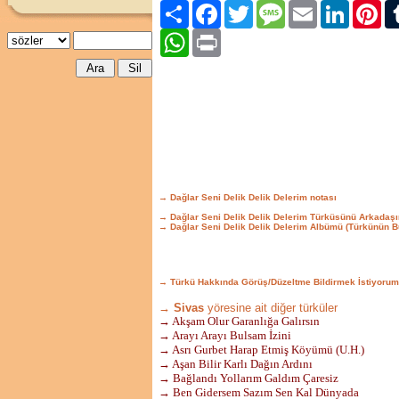
Paylaş
Facebook
Twitter
Message
Email
LinkedIn
Pint
WhatsApp
Print
→ Dağlar Seni Delik Delik Delerim notası
→ Dağlar Seni Delik Delik Delerim Türküsünü Arkadaşı
→ Dağlar Seni Delik Delik Delerim Albümü (Türkünün 
→ Türkü Hakkında Görüş/Düzeltme Bildirmek İstiyorum
→ Sivas
yöresine ait diğer türküler
→ Akşam Olur Garanlığa Galırsın
→ Arayı Arayı Bulsam İzini
→ Asrı Gurbet Harap Etmiş Köyümü (U.H.)
→ Aşan Bilir Karlı Dağın Ardını
→ Bağlandı Yollarım Galdım Çaresiz
→ Ben Gidersem Sazım Sen Kal Dünyada