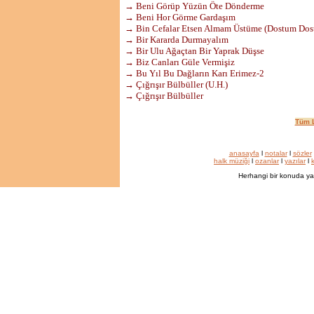
→ Beni Görüp Yüzün Öte Dönderme
→ Beni Hor Görme Gardaşım
→ Bin Cefalar Etsen Almam Üstüme (Dostum Dos
→ Bir Kararda Durmayalım
→ Bir Ulu Ağaçtan Bir Yaprak Düşse
→ Biz Canları Güle Vermişiz
→ Bu Yıl Bu Dağların Karı Erimez-2
→ Çığrışır Bülbüller (U.H.)
→ Çığrışır Bülbüller
Tüm L
anasayfa
l
notalar
l
sözler
halk müziği
l
ozanlar
l
yazılar
l
k
Herhangi bir konuda ya