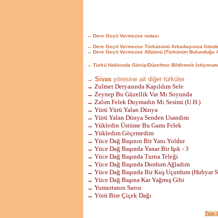
→ Dere Geçit Vermezse notası
→ Dere Geçit Vermezse Türküsünü Arkadaşınıza Gönde
→ Dere Geçit Vermezse Albümü (Türkünün Bulunduğu A
→ Türkü Hakkında Görüş/Düzeltme Bildirmek İstiyorum
→ Sivas
yöresine ait diğer türküler
→ Zulmet Deryasında Kapıldım Sele
→ Zeynep Bu Güzellik Var Mı Soyunda
→ Zalım Felek Duymadın Mı Sesimi (U.H.)
→ Yürü Yürü Yalan Dünya
→ Yürü Yalan Dünya Senden Usandım
→ Yükledin Üstüme Bu Gamı Felek
→ Yükledim Göçemedim
→ Yüce Dağ Başının Bir Yanı Yoldur
→ Yüce Dağ Başında Yanar Bir Işık - 3
→ Yüce Dağ Başında Turna Teleği
→ Yüce Dağ Başında Durdum Ağladım
→ Yüce Dağ Başında Bir Kuş Uçurdum (Hubyar 
→ Yüce Dağ Başına Kar Yağmış Gibi
→ Yumurtanın Sarısı
→ Yörü Bire Çiçek Dağı
Tüm L