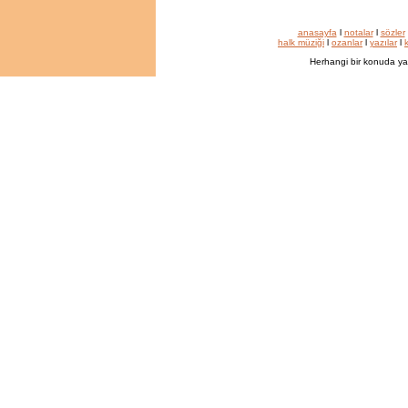
anasayfa
l
notalar
l
sözler
halk müziği
l
ozanlar
l
yazılar
l
k
Herhangi bir konuda ya