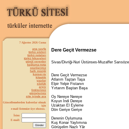
7 Ağustos 2026 Cuma
ana sayfa
Dere Geçit Vermezse
türkü sözleri
türkü notaları
türkü hikayeleri
gönül verenler
Sivas/Divriği-Nuri Üstünses-Muzaffer Sarısöz
bağlama-nota
ozanlarımız
halk müziği
konser-tv
Dere Geçit Vermezse
kitaplık
Atlarım Taştan Taşa
yazılar
Elpir Yelpir Fistanın
sözlük
arşiv
Yırtarım Baştan Başa
linklerimiz
görüşleriniz
Oy Nereye Nereye
site içinde ara
Koyun İndi Dereye
Güncellemelerden haberdar olmak
Uzaktan El Eyleme
için
e-mail listemize üye olunuz.
Dön Geriye Geriye
İsim:
Derenin Oylumuna
E-mail:
Kuş Konar Yaylımına
Görüşelim Nazlı Yâr