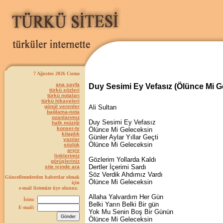
7 Ağustos 2026 Cuma
ana sayfa
Duy Sesimi Ey Vefasız (Ölünce Mi G
türkü sözleri
türkü notaları
türkü hikayeleri
gönül verenler
Ali Sultan
bağlama-nota
ozanlarımız
Duy Sesimi Ey Vefasız
halk müziği
konser-tv
Ölünce Mi Geleceksin
kitaplık
Günler Aylar Yıllar Geçti
yazılar
Ölünce Mi Geleceksin
sözlük
arşiv
linklerimiz
Gözlerim Yollarda Kaldı
görüşleriniz
Dertler İçerimi Sardı
site içinde ara
Söz Verdik Ahdımız Vardı
Güncellemelerden haberdar olmak
Ölünce Mi Geleceksin
için
e-mail listemize üye olunuz.
Allaha Yalvardım Her Gün
İsim:
Belki Yarın Belki Bir gün
E-mail:
Yok Mu Senin Boş Bir Günün
Ölünce Mi Geleceksin