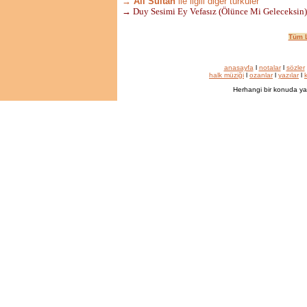
→ Ali Sultan
ile ilgili diğer türküler
→ Duy Sesimi Ey Vefasız (Ölünce Mi Geleceksin)
Tüm L
anasayfa
l
notalar
l
sözler
halk müziği
l
ozanlar
l
yazılar
l
k
Herhangi bir konuda ya