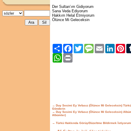
Der Sultan’ım Gidiyorum
Sana Veda Ediyorum
Hakkım Helal Etmiyorum
Ölünce Mi Geleceksin
Paylaş
Facebook
Twitter
Message
Email
LinkedIn
Pint
WhatsApp
Print
→ Duy Sesimi Ey Vefasız (Ölünce Mi Geleceksin) Türk
Gönderin
→ Duy Sesimi Ey Vefasız (Ölünce Mi Geleceksin) Alb
Albümler)
→ Türkü Hakkında Görüş/Düzeltme Bildirmek İstiyorum