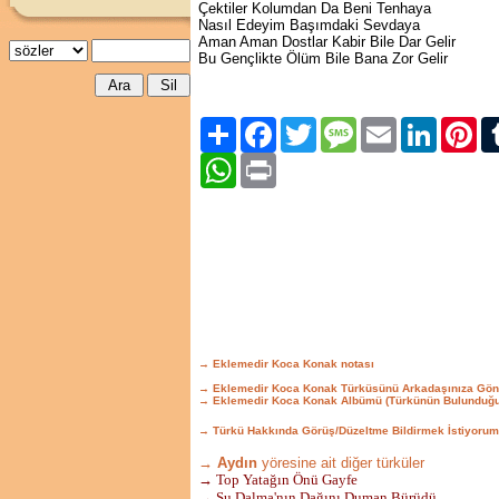
Çektiler Kolumdan Da Beni Tenhaya
Nasıl Edeyim Başımdaki Sevdaya
Aman Aman Dostlar Kabir Bile Dar Gelir
Bu Gençlikte Ölüm Bile Bana Zor Gelir
Paylaş
Facebook
Twitter
Message
Email
LinkedIn
Pint
WhatsApp
Print
→ Eklemedir Koca Konak notası
→ Eklemedir Koca Konak Türküsünü Arkadaşınıza Gön
→ Eklemedir Koca Konak Albümü (Türkünün Bulunduğu
→ Türkü Hakkında Görüş/Düzeltme Bildirmek İstiyorum
→ Aydın
yöresine ait diğer türküler
→ Top Yatağın Önü Gayfe
→ Şu Dalma'nın Dağını Duman Bürüdü