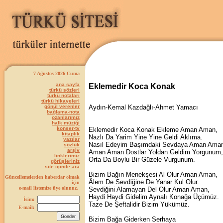
7 Ağustos 2026 Cuma
ana sayfa
Eklemedir Koca Konak
türkü sözleri
türkü notaları
türkü hikayeleri
gönül verenler
Aydın-Kemal Kazdağlı-Ahmet Yamacı
bağlama-nota
ozanlarımız
halk müziği
konser-tv
Eklemedir Koca Konak Ekleme Aman Aman,
kitaplık
Nazlı Da Yarim Yine Yine Geldi Aklıma.
yazılar
Nasıl Edeyim Başımdaki Sevdaya Aman Ama
sözlük
arşiv
Aman Aman Dostlar Yoldan Geldim Yorgunum,
linklerimiz
Orta Da Boylu Bir Güzele Vurgunum.
görüşleriniz
site içinde ara
Bizim Bağın Menekşesi Al Olur Aman Aman,
Güncellemelerden haberdar olmak
Âlem De Sevdiğine De Yanar Kul Olur.
için
e-mail listemize üye olunuz.
Sevdiğini Alamayan Del Olur Aman Aman,
Haydi Haydi Gidelim Aynalı Konağa Üçümüz.
İsim:
Taze De Şeftalidir Bizim Yükümüz.
E-mail:
Bizim Bağa Giderken Serhaya