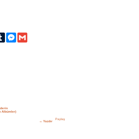
erest
Tumblr
Messenger
Gmail
derin
 Albümler)
→
Yazdır