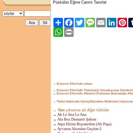
Püskülün Eğme Canım Tanırlar
Paylaş
Facebook
Twitter
Message
Email
LinkedIn
Pint
WhatsApp
Print
→ Erzurum Ellerinde notası
→ Erzurum Ellerinde Türküsünü Arkadaşınıza Gönderi
→ Erzurum Ellerinde Albümü (Türkünün Bulunduğu Alb
→ Türkü Hakkında Görüş/Düzeltme Bildirmek İstiyorum
→ Van
yöresine ait diğer türküler
→ Ah Le Ana Le Ana
→ Ala Boz Dumanlı Şahım
→ Arpa Ektim Biçemedim (Ali Paşa)
→ Ayvanın Altından Geçtim-2