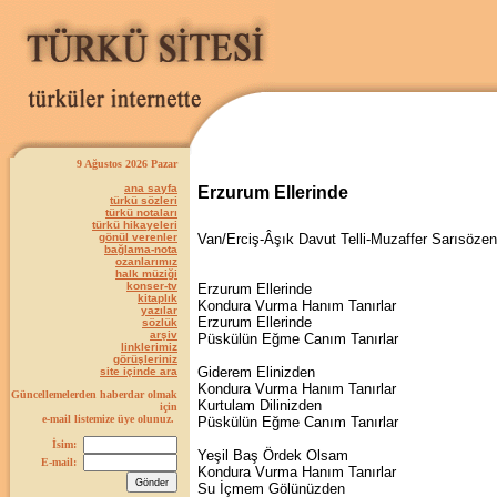
9 Ağustos 2026 Pazar
ana sayfa
Erzurum Ellerinde
türkü sözleri
türkü notaları
türkü hikayeleri
gönül verenler
Van/Erciş-Âşık Davut Telli-Muzaffer Sarısözen
bağlama-nota
ozanlarımız
halk müziği
konser-tv
Erzurum Ellerinde
kitaplık
Kondura Vurma Hanım Tanırlar
yazılar
Erzurum Ellerinde
sözlük
arşiv
Püskülün Eğme Canım Tanırlar
linklerimiz
görüşleriniz
Giderem Elinizden
site içinde ara
Kondura Vurma Hanım Tanırlar
Güncellemelerden haberdar olmak
Kurtulam Dilinizden
için
e-mail listemize üye olunuz.
Püskülün Eğme Canım Tanırlar
İsim:
Yeşil Baş Ördek Olsam
E-mail:
Kondura Vurma Hanım Tanırlar
Su İçmem Gölünüzden