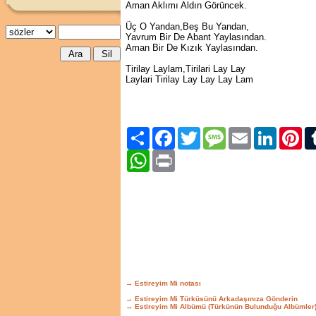
Aman Aklımı Aldın Görüncek.
Üç O Yandan,Beş Bu Yandan,
Yavrum Bir De Abant Yaylasından.
Aman Bir De Kızık Yaylasından.
Tirilay Laylam,Tirilari Lay Lay
Laylari Tirilay Lay Lay Lay Lam
Paylaş
Facebook
Twitter
Message
Email
LinkedIn
Pint
WhatsApp
Print
→ Estireyim Mi notası
→ Estireyim Mi Türküsünü Arkadaşınıza Gönderin
→ Estireyim Mi Albümü (Türkünün Bulunduğu Albümler