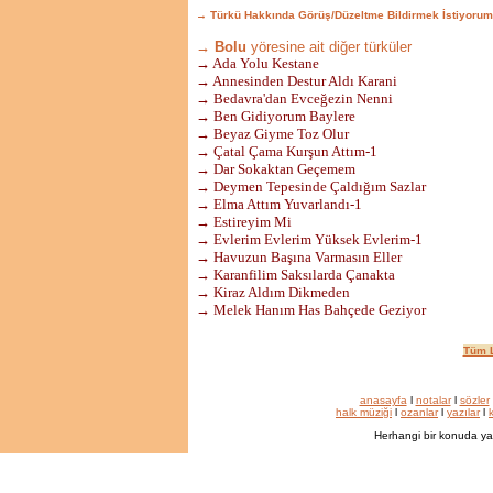
→ Türkü Hakkında Görüş/Düzeltme Bildirmek İstiyorum
→ Bolu
yöresine ait diğer türküler
→ Ada Yolu Kestane
→ Annesinden Destur Aldı Karani
→ Bedavra'dan Evceğezin Nenni
→ Ben Gidiyorum Baylere
→ Beyaz Giyme Toz Olur
→ Çatal Çama Kurşun Attım-1
→ Dar Sokaktan Geçemem
→ Deymen Tepesinde Çaldığım Sazlar
→ Elma Attım Yuvarlandı-1
→ Estireyim Mi
→ Evlerim Evlerim Yüksek Evlerim-1
→ Havuzun Başına Varmasın Eller
→ Karanfilim Saksılarda Çanakta
→ Kiraz Aldım Dikmeden
→ Melek Hanım Has Bahçede Geziyor
Tüm L
anasayfa
l
notalar
l
sözler
halk müziği
l
ozanlar
l
yazılar
l
k
Herhangi bir konuda ya