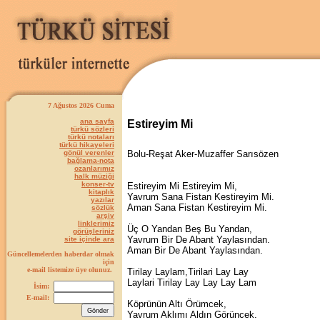
7 Ağustos 2026 Cuma
ana sayfa
Estireyim Mi
türkü sözleri
türkü notaları
türkü hikayeleri
gönül verenler
Bolu-Reşat Aker-Muzaffer Sarısözen
bağlama-nota
ozanlarımız
halk müziği
konser-tv
Estireyim Mi Estireyim Mi,
kitaplık
Yavrum Sana Fistan Kestireyim Mi.
yazılar
Aman Sana Fistan Kestireyim Mi.
sözlük
arşiv
linklerimiz
Üç O Yandan Beş Bu Yandan,
görüşleriniz
Yavrum Bir De Abant Yaylasından.
site içinde ara
Aman Bir De Abant Yaylasından.
Güncellemelerden haberdar olmak
için
e-mail listemize üye olunuz.
Tirilay Laylam,Tirilari Lay Lay
Laylari Tirilay Lay Lay Lay Lam
İsim:
E-mail:
Köprünün Altı Örümcek,
Yavrum Aklımı Aldın Görüncek.