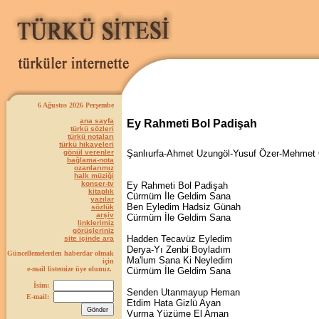
6 Ağustos 2026 Perşembe
ana sayfa
Ey Rahmeti Bol Padişah
türkü sözleri
türkü notaları
türkü hikayeleri
gönül verenler
Şanlıurfa-Ahmet Uzungöl-Yusuf Özer-Mehmet
bağlama-nota
ozanlarımız
halk müziği
konser-tv
Ey Rahmeti Bol Padişah
kitaplık
Cürmüm İle Geldim Sana
yazılar
Ben Eyledim Hadsiz Günah
sözlük
arşiv
Cürmüm İle Geldim Sana
linklerimiz
görüşleriniz
Hadden Tecavüz Eyledim
site içinde ara
Derya-Yı Zenbi Boyladım
Güncellemelerden haberdar olmak
Ma'lum Sana Ki Neyledim
için
e-mail listemize üye olunuz.
Cürmüm İle Geldim Sana
İsim:
Senden Utanmayup Heman
E-mail:
Etdim Hata Gizlü Ayan
Vurma Yüzüme El Aman