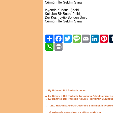
Cürmüm İle Geldim Sana
İsyanda Kuddusi Şedid
Kullukta Bir Battal Pelid
Der Kesmeyüp Senden Ümid
Cürmüm İle Geldim Sana
Paylaş
Facebook
Twitter
Message
Email
LinkedIn
Pint
WhatsApp
Print
→ Ey Rahmeti Bol Padişah notası
→ Ey Rahmeti Bol Padişah Türküsünü Arkadaşınıza Gö
→ Ey Rahmeti Bol Padişah Albümü (Türkünün Bulunduğ
→ Türkü Hakkında Görüş/Düzeltme Bildirmek İstiyorum
→ Şanlıurfa
yöresine ait diğer türküler