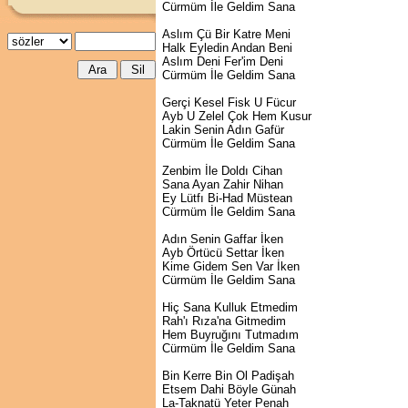
Cürmüm İle Geldim Sana
Aslım Çü Bir Katre Meni
Halk Eyledin Andan Beni
Aslım Deni Fer'im Deni
Cürmüm İle Geldim Sana
Gerçi Kesel Fisk U Fücur
Ayb U Zelel Çok Hem Kusur
Lakin Senin Adın Gafür
Cürmüm İle Geldim Sana
Zenbim İle Doldı Cihan
Sana Ayan Zahir Nihan
Ey Lütfı Bi-Had Müstean
Cürmüm İle Geldim Sana
Adın Senin Gaffar İken
Ayb Örtücü Settar İken
Kime Gidem Sen Var İken
Cürmüm İle Geldim Sana
Hiç Sana Kulluk Etmedim
Rah'ı Rıza'na Gitmedim
Hem Buyruğını Tutmadım
Cürmüm İle Geldim Sana
Bin Kerre Bin Ol Padişah
Etsem Dahi Böyle Günah
La-Taknatü Yeter Penah