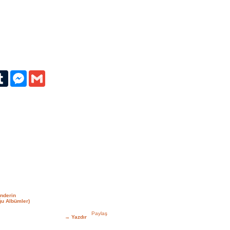
erest
Tumblr
Messenger
Gmail
nderin
u Albümler)
→
Yazdır