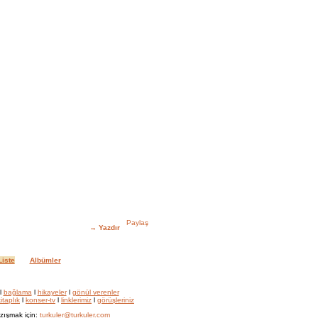
→
Yazdır
iste
Albümler
l
bağlama
l
hikayeler
l
gönül verenler
itaplık
l
konser-tv
l
linklerimiz
l
görüşleriniz
zışmak için:
turkuler@turkuler.com