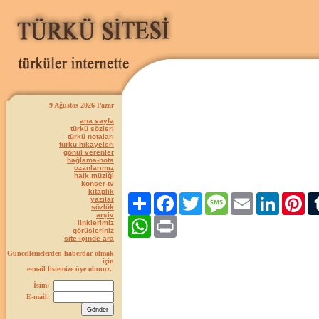
9 Ağustos 2026 Pazar
ana sayfa
türkü sözleri
türkü notaları
türkü hikayeleri
gönül verenler
bağlama-nota
ozanlarımız
halk müziği
konser-tv
kitaplık
Paylaş
Facebook
Twitter
Message
Email
LinkedIn
Pint
yazılar
sözlük
arşiv
WhatsApp
Print
linklerimiz
görüşleriniz
site içinde ara
Güncellemelerden haberdar olmak
için
e-mail listemize üye olunuz.
İsim:
E-mail: