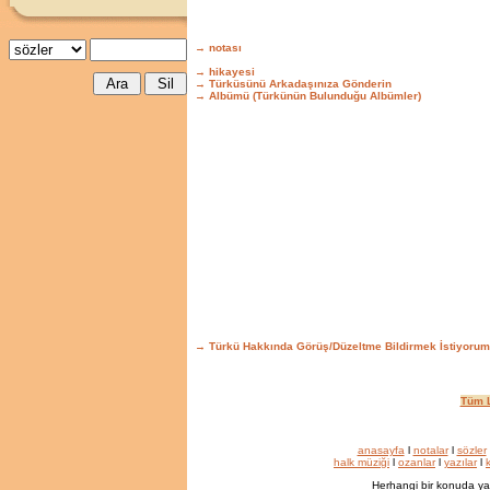
→ notası
→ hikayesi
→ Türküsünü Arkadaşınıza Gönderin
→ Albümü (Türkünün Bulunduğu Albümler)
→ Türkü Hakkında Görüş/Düzeltme Bildirmek İstiyorum
Tüm L
anasayfa
l
notalar
l
sözler
halk müziği
l
ozanlar
l
yazılar
l
k
Herhangi bir konuda ya