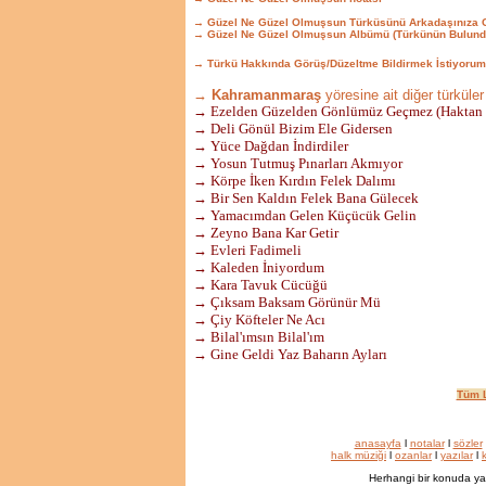
→ Güzel Ne Güzel Olmuşsun Türküsünü Arkadaşınıza 
→ Güzel Ne Güzel Olmuşsun Albümü (Türkünün Bulund
→ Türkü Hakkında Görüş/Düzeltme Bildirmek İstiyorum
→ Kahramanmaraş
yöresine ait diğer türküler
→ Ezelden Güzelden Gönlümüz Geçmez (Haktan Di
→ Deli Gönül Bizim Ele Gidersen
→ Yüce Dağdan İndirdiler
→ Yosun Tutmuş Pınarları Akmıyor
→ Körpe İken Kırdın Felek Dalımı
→ Bir Sen Kaldın Felek Bana Gülecek
→ Yamacımdan Gelen Küçücük Gelin
→ Zeyno Bana Kar Getir
→ Evleri Fadimeli
→ Kaleden İniyordum
→ Kara Tavuk Cücüğü
→ Çıksam Baksam Görünür Mü
→ Çiy Köfteler Ne Acı
→ Bilal'ımsın Bilal'ım
→ Gine Geldi Yaz Baharın Ayları
Tüm L
anasayfa
l
notalar
l
sözler
halk müziği
l
ozanlar
l
yazılar
l
k
Herhangi bir konuda ya