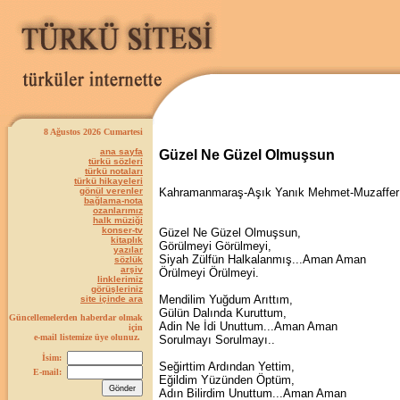
8 Ağustos 2026 Cumartesi
ana sayfa
Güzel Ne Güzel Olmuşsun
türkü sözleri
türkü notaları
türkü hikayeleri
gönül verenler
Kahramanmaraş-Aşık Yanık Mehmet-Muzaffer
bağlama-nota
ozanlarımız
halk müziği
konser-tv
Güzel Ne Güzel Olmuşsun,
kitaplık
Görülmeyi Görülmeyi,
yazılar
Siyah Zülfün Halkalanmış...Aman Aman
sözlük
arşiv
Örülmeyi Örülmeyi.
linklerimiz
görüşleriniz
Mendilim Yuğdum Arıttım,
site içinde ara
Gülün Dalında Kuruttum,
Güncellemelerden haberdar olmak
Adin Ne İdi Unuttum...Aman Aman
için
e-mail listemize üye olunuz.
Sorulmayı Sorulmayı..
İsim:
Seğirttim Ardından Yettim,
E-mail:
Eğildim Yüzünden Öptüm,
Adın Bilirdim Unuttum...Aman Aman