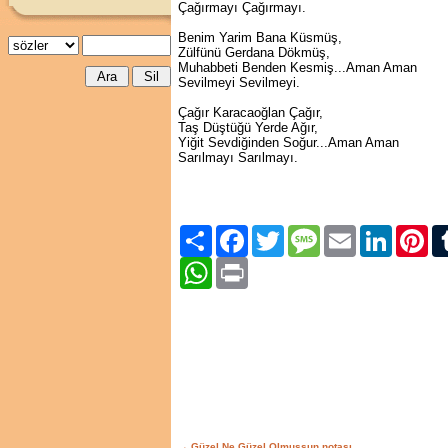
Çağırmayı Çağırmayı.
Benim Yarim Bana Küsmüş,
Zülfünü Gerdana Dökmüş,
Muhabbeti Benden Kesmiş...Aman Aman
Sevilmeyi Sevilmeyi.
Çağır Karacaoğlan Çağır,
Taş Düştüğü Yerde Ağır,
Yiğit Sevdiğinden Soğur...Aman Aman
Sarılmayı Sarılmayı.
Paylaş
Facebook
Twitter
Message
Email
LinkedIn
Pint
WhatsApp
Print
→ Güzel Ne Güzel Olmuşsun notası