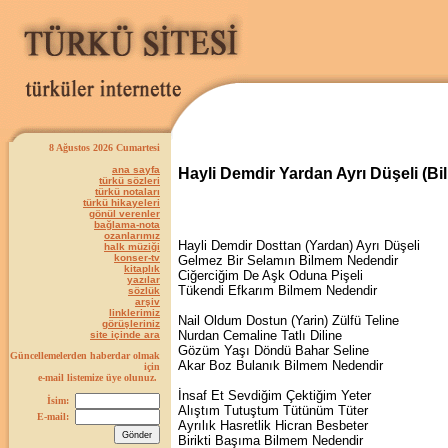
8 Ağustos 2026 Cumartesi
ana sayfa
Hayli Demdir Yardan Ayrı Düşeli (B
türkü sözleri
türkü notaları
türkü hikayeleri
gönül verenler
bağlama-nota
ozanlarımız
Hayli Demdir Dosttan (Yardan) Ayrı Düşeli
halk müziği
konser-tv
Gelmez Bir Selamın Bilmem Nedendir
kitaplık
Ciğerciğim De Aşk Oduna Pişeli
yazılar
Tükendi Efkarım Bilmem Nedendir
sözlük
arşiv
linklerimiz
Nail Oldum Dostun (Yarin) Zülfü Teline
görüşleriniz
Nurdan Cemaline Tatlı Diline
site içinde ara
Gözüm Yaşı Döndü Bahar Seline
Güncellemelerden haberdar olmak
Akar Boz Bulanık Bilmem Nedendir
için
e-mail listemize üye olunuz.
İnsaf Et Sevdiğim Çektiğim Yeter
İsim:
Alıştım Tutuştum Tütünüm Tüter
E-mail:
Ayrılık Hasretlik Hicran Besbeter
Birikti Başıma Bilmem Nedendir