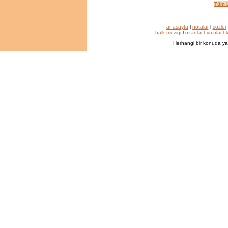
Tüm L
anasayfa
l
notalar
l
sözler
halk müziği
l
ozanlar
l
yazılar
l
k
Herhangi bir konuda ya