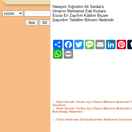
Hatayim Sığındım Ali Serdar'a
Umarım Merhamet Ede Kurtara
Enzar En Zayıfım Kaldım Biçare
Şaşırdım Tebdilim Bilmem Nedendir
Paylaş
Facebook
Twitter
Message
Email
LinkedIn
Pint
WhatsApp
Print
→ Hayli Demdir Yardan Ayrı Düşeli (Bilmem Nedendir)
Gönderin
→ Hayli Demdir Yardan Ayrı Düşeli (Bilmem Nedendir)
Bulunduğu Albümler)
→ Türkü Hakkında Görüş/Düzeltme Bildirmek İstiyorum