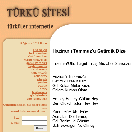
9 Ağustos 2026 Pazar
ana sayfa
Haziran'ı Temmuz'u Getirdik Dize
türkü sözleri
türkü notaları
türkü hikayeleri
gönül verenler
Erzurum/Oltu-Turgut Ertaş-Muzaffer Sarısöze
bağlama-nota
ozanlarımız
halk müziği
konser-tv
Haziran'ı Temmuz'u
kitaplık
Getirdik Dize Balam
yazılar
Gül Kokar Meler Kuzu
sözlük
arşiv
Onlara Kurban Olam
linklerimiz
görüşleriniz
He Ley He Ley Gülüm Hey
site içinde ara
Ben Oluyul Kulun Hey Hey
Güncellemelerden haberdar olmak
için
e-mail listemize üye olunuz.
Kara Üzüm Ak Üzüm
Asmaları Doldurmuş
İsim:
Gel Benim İki Gözüm
E-mail:
Bak Sevdigen Ne Olmuş