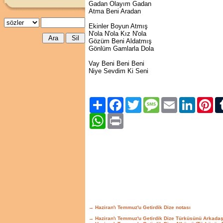
Gadan Olayım Gadan
Atma Beni Aradan
Ekinler Boyun Atmış
N'ola N'ola Kız N'ola
Gözüm Beni Aldatmış
Gönlüm Gamlarla Dola
Vay Beni Beni Beni
Niye Sevdim Ki Seni
Paylaş
Facebook
Twitter
Message
Email
LinkedIn
Pint
WhatsApp
Print
→ Haziran'ı Temmuz'u Getirdik Dize notası
→ Haziran'ı Temmuz'u Getirdik Dize Türküsünü Arkadaş