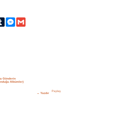
erest
Tumblr
Messenger
Gmail
za Gönderin
unduğu Albümler)
→
Yazdır