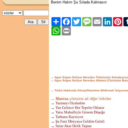
Benim Halım Şu Sılada Kalmasın
Paylaş
Facebook
Twitter
Message
Email
LinkedIn
Pint
WhatsApp
Print
→ Ilgım Sılgım Geliyor Nereden Türküsünü Arkadaşını
→ Ilgım Sılgım Geliyor Nereden Albümü (Türkünün Bul
→ Türkü Hakkında Görüş/Düzeltme Bildirmek İstiyorum
→ Manisa
yöresine ait diğer türküler
→ Yazmayı Oyaladım
→ Yaz Gelince Her Tepeler Otlanır
→ Yatsı Mahalliyle Girsem Döşeğe
→ Tarhana Kaynıyor
→ Şu Fani Dünyaya Geldim Geleli
→ Sular Akar Delik Taştan