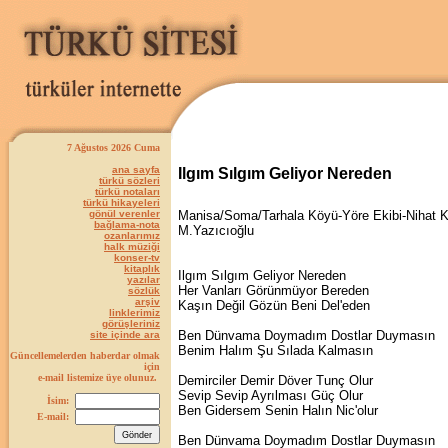
7 Ağustos 2026 Cuma
ana sayfa
Ilgım Sılgım Geliyor Nereden
türkü sözleri
türkü notaları
türkü hikayeleri
gönül verenler
Manisa/Soma/Tarhala Köyü-Yöre Ekibi-Nihat 
bağlama-nota
M.Yazıcıoğlu
ozanlarımız
halk müziği
konser-tv
kitaplık
Ilgım Sılgım Geliyor Nereden
yazılar
Her Vanları Görünmüyor Bereden
sözlük
arşiv
Kaşın Değil Gözün Beni Del'eden
linklerimiz
görüşleriniz
Ben Dünvama Doymadım Dostlar Duymasın
site içinde ara
Benim Halım Şu Sılada Kalmasın
Güncellemelerden haberdar olmak
için
e-mail listemize üye olunuz.
Demirciler Demir Döver Tunç Olur
Sevip Sevip Ayrılması Güç Olur
İsim:
Ben Gidersem Senin Halın Nic'olur
E-mail:
Ben Dünvama Doymadım Dostlar Duymasın