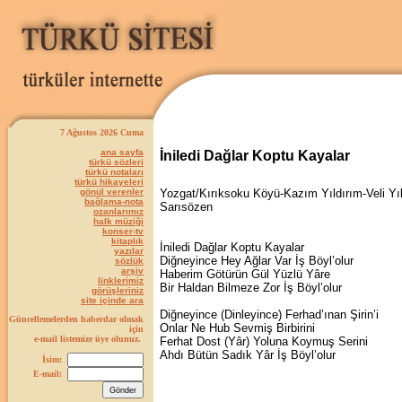
7 Ağustos 2026 Cuma
ana sayfa
İniledi Dağlar Koptu Kayalar
türkü sözleri
türkü notaları
türkü hikayeleri
gönül verenler
Yozgat/Kırıksoku Köyü-Kazım Yıldırım-Veli Yı
bağlama-nota
Sarısözen
ozanlarımız
halk müziği
konser-tv
kitaplık
İniledi Dağlar Koptu Kayalar
yazılar
Diğneyince Hey Ağlar Var İş Böyl’olur
sözlük
arşiv
Haberim Götürün Gül Yüzlü Yâre
linklerimiz
Bir Haldan Bilmeze Zor İş Böyl’olur
görüşleriniz
site içinde ara
Diğneyince (Dinleyince) Ferhad’ınan Şirin’i
Güncellemelerden haberdar olmak
Onlar Ne Hub Sevmiş Birbirini
için
e-mail listemize üye olunuz.
Ferhat Dost (Yâr) Yoluna Koymuş Serini
Ahdı Bütün Sadık Yâr İş Böyl’olur
İsim:
E-mail: