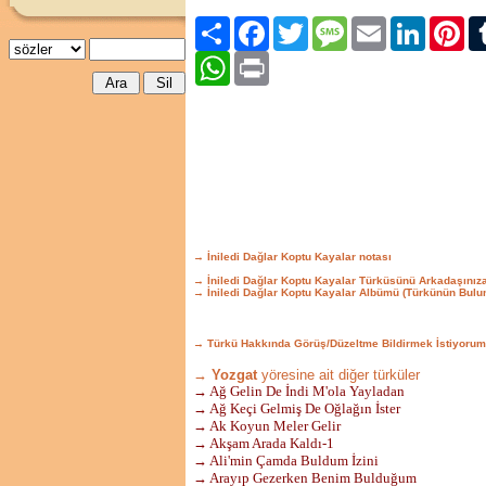
Paylaş
Facebook
Twitter
Message
Email
LinkedIn
Pint
WhatsApp
Print
→ İniledi Dağlar Koptu Kayalar notası
→ İniledi Dağlar Koptu Kayalar Türküsünü Arkadaşınız
→ İniledi Dağlar Koptu Kayalar Albümü (Türkünün Bulu
→ Türkü Hakkında Görüş/Düzeltme Bildirmek İstiyorum
→ Yozgat
yöresine ait diğer türküler
→ Ağ Gelin De İndi M'ola Yayladan
→ Ağ Keçi Gelmiş De Oğlağın İster
→ Ak Koyun Meler Gelir
→ Akşam Arada Kaldı-1
→ Ali'min Çamda Buldum İzini
→ Arayıp Gezerken Benim Bulduğum