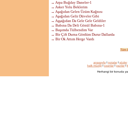
→ Arpa Buğday Daneler-1
→ Asker Yolu Beklerim
→ Aşağıdan Gelen Üzüm Kağnısı
→ Aşağıdan Gelir Düveler Gibi
→ Aşşağıdan Da Gele Gele Geldiler
→ Babına Da Deli Gönül Babına-1
→ Başımda Tülbendim Var
→ Bir Çift Durna Gördüm Durur Dallarda
→ Bir Ok Attım Herge Vardı
Tüm L
anasayfa
l
notalar
l
sözler
halk müziği
l
ozanlar
l
yazılar
l
k
Herhangi bir konuda ya