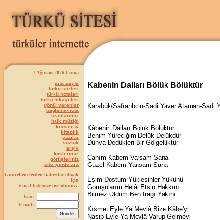
7 Ağustos 2026 Cuma
ana sayfa
Kabenin Dalları Bölük Bölüktür
türkü sözleri
türkü notaları
türkü hikayeleri
gönül verenler
Karabük/Safranbolu-Sadi Yaver Ataman-Sadi 
bağlama-nota
ozanlarımız
halk müziği
konser-tv
Kâbenin Dalları Bölük Bölüktür
kitaplık
Benim Yüreciğim Delük Delükdür
yazılar
Dünya Dedükleri Bir Gölgelüktür
sözlük
arşiv
linklerimiz
Canım Kabem Varsam Sana
görüşleriniz
Güzel Kabem Yansam Sana
site içinde ara
Güncellemelerden haberdar olmak
Eşim Dostum Yüklesinler Yükünü
için
e-mail listemize üye olunuz.
Gomşularım Helâl Etsin Hakkını
Bilmez Oldum Ben Irağı Yakını
İsim:
E-mail:
Kısmet Eyle Ya Mevlâ Bize Kâbe'yi
Nasib Eyle Ya Mevlâ Varup Gelmeyi