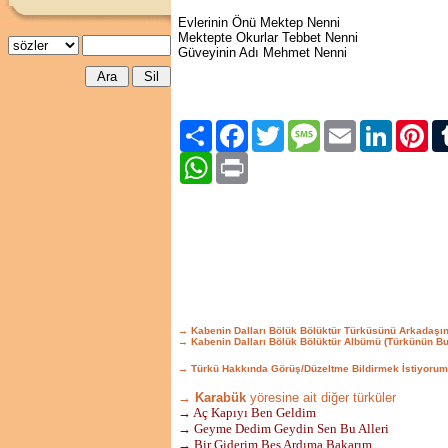
Evlerinin Önü Mektep Nenni
Mektepte Okurlar Tebbet Nenni
Güveyinin Adı Mehmet Nenni
Paylaş
Facebook
Twitter
Message
Email
LinkedIn
Pint
WhatsApp
Print
→ Kabenin Dalları Bölük Bölüktür Türküsünü Arkadaşı
→ Kabenin Dalları Bölük Bölüktür Albümü (Türkünün B
→ Türkü Hakkında Görüş/Düzeltme Bildirmek İstiyorum
→ Karabük
yöresine ait diğer türküler
→ Aç Kapıyı Ben Geldim
→ Geyme Dedim Geydin Sen Bu Alleri
→ Bir Giderim Beş Ardıma Bakarım