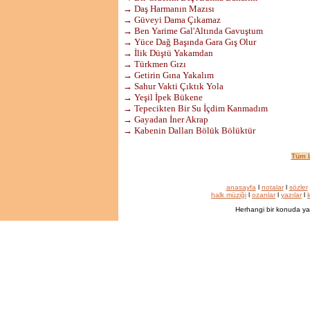
→ Daş Harmanın Mazısı
→ Güveyi Dama Çıkamaz
→ Ben Yarime Gal'Altında Gavuştum
→ Yüce Dağ Başında Gara Gış Olur
→ İlik Düştü Yakamdan
→ Türkmen Gızı
→ Getirin Gına Yakalım
→ Sahur Vakti Çıktık Yola
→ Yeşil İpek Bükene
→ Tepecikten Bir Su İçdim Kanmadım
→ Gayadan İner Akrap
→ Kabenin Dalları Bölük Bölüktür
Tüm L
anasayfa
l
notalar
l
sözler
halk müziği
l
ozanlar
l
yazılar
l
k
Herhangi bir konuda ya