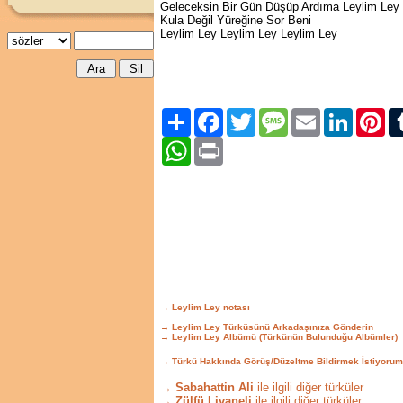
Geleceksin Bir Gün Düşüp Ardıma Leylim Ley
Kula Değil Yüreğine Sor Beni
Leylim Ley Leylim Ley Leylim Ley
Paylaş
Facebook
Twitter
Message
Email
LinkedIn
Pint
WhatsApp
Print
→ Leylim Ley notası
→ Leylim Ley Türküsünü Arkadaşınıza Gönderin
→ Leylim Ley Albümü (Türkünün Bulunduğu Albümler)
→ Türkü Hakkında Görüş/Düzeltme Bildirmek İstiyorum
→ Sabahattin Ali
ile ilgili diğer türküler
→ Zülfü Livaneli
ile ilgili diğer türküler