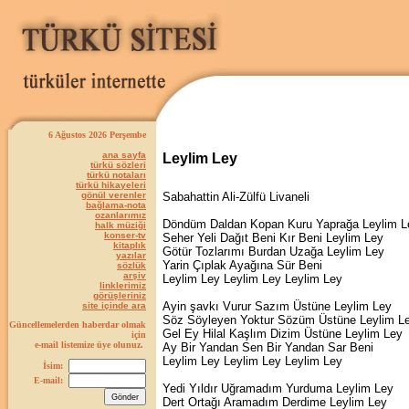
6 Ağustos 2026 Perşembe
ana sayfa
Leylim Ley
türkü sözleri
türkü notaları
türkü hikayeleri
gönül verenler
Sabahattin Ali-Zülfü Livaneli
bağlama-nota
ozanlarımız
Döndüm Daldan Kopan Kuru Yaprağa Leylim L
halk müziği
konser-tv
Seher Yeli Dağıt Beni Kır Beni Leylim Ley
kitaplık
Götür Tozlarımı Burdan Uzağa Leylim Ley
yazılar
Yarin Çıplak Ayağına Sür Beni
sözlük
arşiv
Leylim Ley Leylim Ley Leylim Ley
linklerimiz
görüşleriniz
Ayin şavkı Vurur Sazım Üstüne Leylim Ley
site içinde ara
Söz Söyleyen Yoktur Sözüm Üstüne Leylim L
Güncellemelerden haberdar olmak
Gel Ey Hilal Kaşlım Dizim Üstüne Leylim Ley
için
e-mail listemize üye olunuz.
Ay Bir Yandan Sen Bir Yandan Sar Beni
Leylim Ley Leylim Ley Leylim Ley
İsim:
E-mail:
Yedi Yıldır Uğramadım Yurduma Leylim Ley
Dert Ortağı Aramadım Derdime Leylim Ley