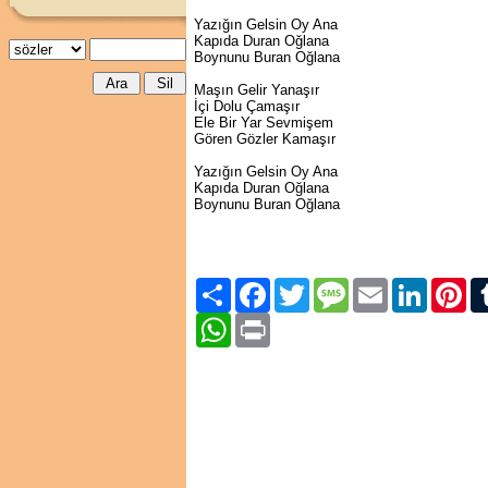
Yazığın Gelsin Oy Ana
Kapıda Duran Oğlana
Boynunu Buran Oğlana
Maşın Gelir Yanaşır
İçi Dolu Çamaşır
Ele Bir Yar Sevmişem
Gören Gözler Kamaşır
Yazığın Gelsin Oy Ana
Kapıda Duran Oğlana
Boynunu Buran Oğlana
Paylaş
Facebook
Twitter
Message
Email
LinkedIn
Pint
WhatsApp
Print