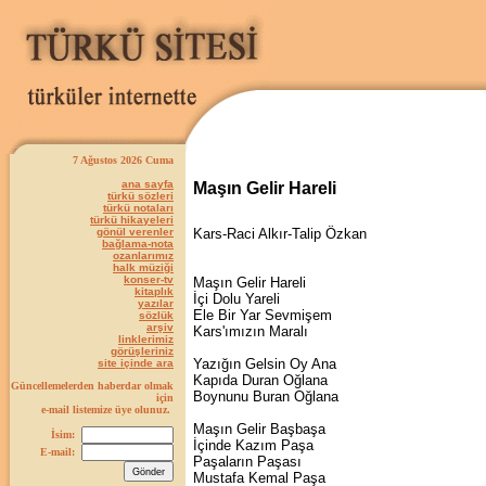
7 Ağustos 2026 Cuma
ana sayfa
Maşın Gelir Hareli
türkü sözleri
türkü notaları
türkü hikayeleri
gönül verenler
Kars-Raci Alkır-Talip Özkan
bağlama-nota
ozanlarımız
halk müziği
konser-tv
Maşın Gelir Hareli
kitaplık
İçi Dolu Yareli
yazılar
Ele Bir Yar Sevmişem
sözlük
arşiv
Kars'ımızın Maralı
linklerimiz
görüşleriniz
Yazığın Gelsin Oy Ana
site içinde ara
Kapıda Duran Oğlana
Güncellemelerden haberdar olmak
Boynunu Buran Oğlana
için
e-mail listemize üye olunuz.
Maşın Gelir Başbaşa
İsim:
İçinde Kazım Paşa
E-mail:
Paşaların Paşası
Mustafa Kemal Paşa