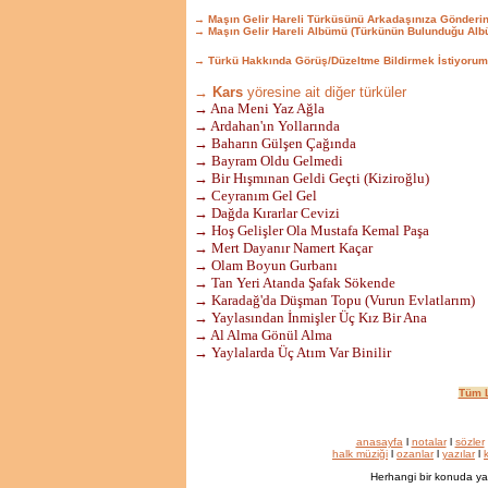
→ Maşın Gelir Hareli Türküsünü Arkadaşınıza Gönderi
→ Maşın Gelir Hareli Albümü (Türkünün Bulunduğu Alb
→ Türkü Hakkında Görüş/Düzeltme Bildirmek İstiyorum
→ Kars
yöresine ait diğer türküler
→ Ana Meni Yaz Ağla
→ Ardahan'ın Yollarında
→ Baharın Gülşen Çağında
→ Bayram Oldu Gelmedi
→ Bir Hışmınan Geldi Geçti (Kiziroğlu)
→ Ceyranım Gel Gel
→ Dağda Kırarlar Cevizi
→ Hoş Gelişler Ola Mustafa Kemal Paşa
→ Mert Dayanır Namert Kaçar
→ Olam Boyun Gurbanı
→ Tan Yeri Atanda Şafak Sökende
→ Karadağ'da Düşman Topu (Vurun Evlatlarım)
→ Yaylasından İnmişler Üç Kız Bir Ana
→ Al Alma Gönül Alma
→ Yaylalarda Üç Atım Var Binilir
Tüm L
anasayfa
l
notalar
l
sözler
halk müziği
l
ozanlar
l
yazılar
l
k
Herhangi bir konuda ya