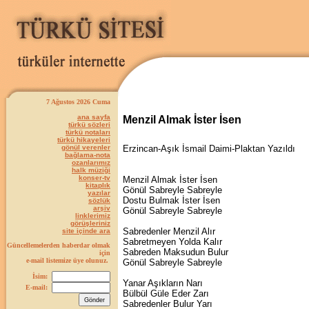
7 Ağustos 2026 Cuma
ana sayfa
Menzil Almak İster İsen
türkü sözleri
türkü notaları
türkü hikayeleri
gönül verenler
Erzincan-Aşık İsmail Daimi-Plaktan Yazıldı
bağlama-nota
ozanlarımız
halk müziği
konser-tv
Menzil Almak İster İsen
kitaplık
Gönül Sabreyle Sabreyle
yazılar
Dostu Bulmak İster İsen
sözlük
arşiv
Gönül Sabreyle Sabreyle
linklerimiz
görüşleriniz
Sabredenler Menzil Alır
site içinde ara
Sabretmeyen Yolda Kalır
Güncellemelerden haberdar olmak
Sabreden Maksudun Bulur
için
e-mail listemize üye olunuz.
Gönül Sabreyle Sabreyle
İsim:
Yanar Aşıkların Narı
E-mail:
Bülbül Güle Eder Zarı
Sabredenler Bulur Yarı