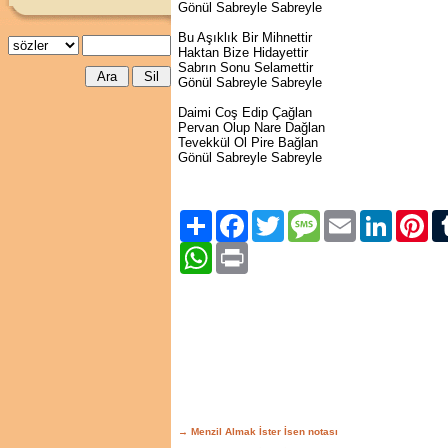
Gönül Sabreyle Sabreyle
Bu Aşıklık Bir Mihnettir
Haktan Bize Hidayettir
Sabrın Sonu Selamettir
Gönül Sabreyle Sabreyle
Daimi Coş Edip Çağlan
Pervan Olup Nare Dağlan
Tevekkül Ol Pire Bağlan
Gönül Sabreyle Sabreyle
Paylaş
Facebook
Twitter
Message
Email
LinkedIn
Pint
WhatsApp
Print
→ Menzil Almak İster İsen notası