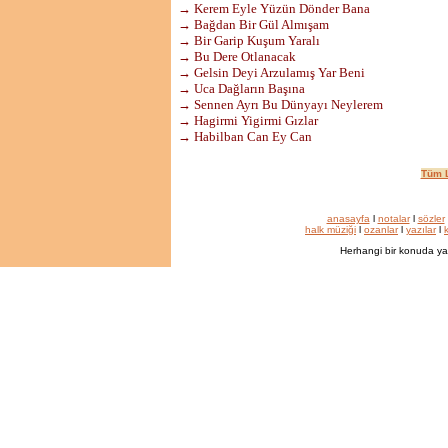
→ Kerem Eyle Yüzün Dönder Bana
→ Bağdan Bir Gül Almışam
→ Bir Garip Kuşum Yaralı
→ Bu Dere Otlanacak
→ Gelsin Deyi Arzulamış Yar Beni
→ Uca Dağların Başına
→ Sennen Ayrı Bu Dünyayı Neylerem
→ Hagirmi Yigirmi Gızlar
→ Habilban Can Ey Can
Tüm L
anasayfa
l
notalar
l
sözler
halk müziği
l
ozanlar
l
yazılar
l
k
Herhangi bir konuda ya