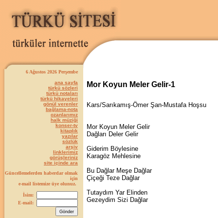
6 Ağustos 2026 Perşembe
ana sayfa
Mor Koyun Meler Gelir-1
türkü sözleri
türkü notaları
türkü hikayeleri
gönül verenler
Kars/Sarıkamış-Ömer Şan-Mustafa Hoşsu
bağlama-nota
ozanlarımız
halk müziği
konser-tv
Mor Koyun Meler Gelir
kitaplık
Dağları Deler Gelir
yazılar
sözlük
arşiv
Giderim Böylesine
linklerimiz
Karagöz Mehlesine
görüşleriniz
site içinde ara
Bu Dağlar Meşe Dağlar
Güncellemelerden haberdar olmak
Çiçeği Teze Dağlar
için
e-mail listemize üye olunuz.
Tutaydım Yar Elinden
İsim:
Gezeydim Sizi Dağlar
E-mail: