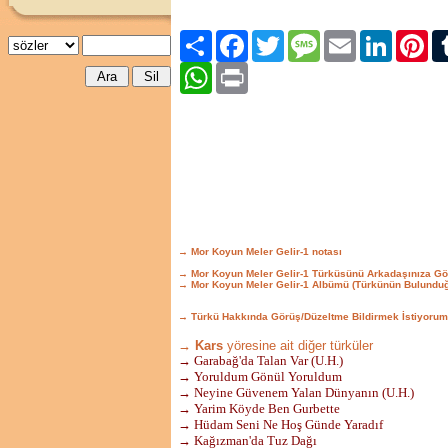
Paylaş
Facebook
Twitter
Message
Email
LinkedIn
Pint
WhatsApp
Print
→ Mor Koyun Meler Gelir-1 notası
→ Mor Koyun Meler Gelir-1 Türküsünü Arkadaşınıza Gö
→ Mor Koyun Meler Gelir-1 Albümü (Türkünün Bulunduğ
→ Türkü Hakkında Görüş/Düzeltme Bildirmek İstiyorum
→ Kars
yöresine ait diğer türküler
→ Garabağ'da Talan Var (U.H.)
→ Yoruldum Gönül Yoruldum
→ Neyine Güvenem Yalan Dünyanın (U.H.)
→ Yarim Köyde Ben Gurbette
→ Hüdam Seni Ne Hoş Günde Yaradıf
→ Kağızman'da Tuz Dağı