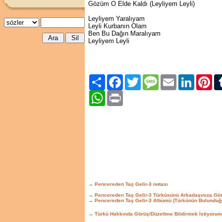
Gözüm O Elde Kaldı (Leyliyem Leyli)
Leyliyem Yaralıyam
Leyli Kurbanın Olam
Ben Bu Dağın Maralıyam
Leyliyem Leyli
Paylaş
Facebook
Twitter
Message
Email
LinkedIn
Pint
WhatsApp
Print
→ Pencereden Taş Gelir-3 notası
→ Pencereden Taş Gelir-3 Türküsünü Arkadaşınıza Gö
→ Pencereden Taş Gelir-3 Albümü (Türkünün Bulunduğ
→ Türkü Hakkında Görüş/Düzeltme Bildirmek İstiyorum