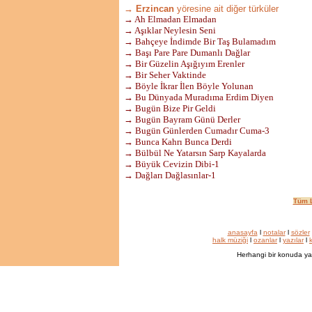
→ Erzincan
yöresine ait diğer türküler
→ Ah Elmadan Elmadan
→ Aşıklar Neylesin Seni
→ Bahçeye İndimde Bir Taş Bulamadım
→ Başı Pare Pare Dumanlı Dağlar
→ Bir Güzelin Aşığıyım Erenler
→ Bir Seher Vaktinde
→ Böyle İkrar İlen Böyle Yolunan
→ Bu Dünyada Muradıma Erdim Diyen
→ Bugün Bize Pir Geldi
→ Bugün Bayram Günü Derler
→ Bugün Günlerden Cumadır Cuma-3
→ Bunca Kahrı Bunca Derdi
→ Bülbül Ne Yatarsın Sarp Kayalarda
→ Büyük Cevizin Dibi-1
→ Dağları Dağlasınlar-1
Tüm L
anasayfa
l
notalar
l
sözler
halk müziği
l
ozanlar
l
yazılar
l
k
Herhangi bir konuda ya