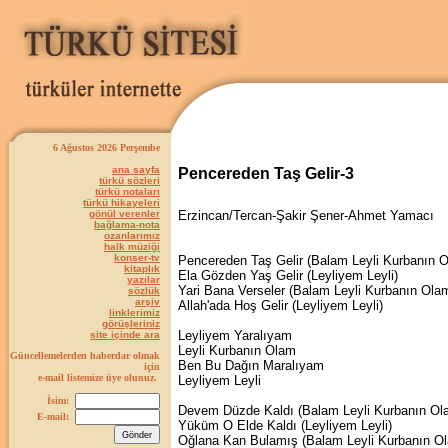
6 Ağustos 2026 Perşembe
ana sayfa
Pencereden Taş Gelir-3
türkü sözleri
türkü notaları
türkü hikayeleri
gönül verenler
Erzincan/Tercan-Şakir Şener-Ahmet Yamacı
bağlama-nota
ozanlarımız
halk müziği
konser-tv
Pencereden Taş Gelir (Balam Leyli Kurbanın 
kitaplık
Ela Gözden Yaş Gelir (Leyliyem Leyli)
yazılar
Yari Bana Verseler (Balam Leyli Kurbanın Ola
sözlük
arşiv
Allah'ada Hoş Gelir (Leyliyem Leyli)
linklerimiz
görüşleriniz
Leyliyem Yaralıyam
site içinde ara
Leyli Kurbanın Olam
Güncellemelerden haberdar olmak
Ben Bu Dağın Maralıyam
için
e-mail listemize üye olunuz.
Leyliyem Leyli
İsim:
Devem Düzde Kaldı (Balam Leyli Kurbanın Ol
E-mail:
Yüküm O Elde Kaldı (Leyliyem Leyli)
Oğlana Kan Bulamış (Balam Leyli Kurbanın O