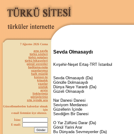
7 Ağustos 2026 Cuma
ana sayfa
Sevda Olmasaydı
türkü sözleri
türkü notaları
türkü hikayeleri
gönül verenler
Kırşehir-Neşet Ertaş-TRT İstanbul
bağlama-nota
ozanlarımız
halk müziği
konser-tv
Sevda Olmasaydı (Da)
kitaplık
Gönülle Dolmasaydı
yazılar
Dünya Neye Yarardı (Da)
sözlük
arşiv
Güzeli Olmasaydı
linklerimiz
görüşleriniz
Nar Danesi Danesi
site içinde ara
Seviyom Merdanesi
Güncellemelerden haberdar olmak
Güzellerin İçinde
için
e-mail listemize üye olunuz.
Sevdiğim Bir Danesi
İsim:
O Yar Zülfünü Darar (Da)
E-mail:
Gönül Yarini Arar
Bu Dünyada Sevmeyenler (Da)