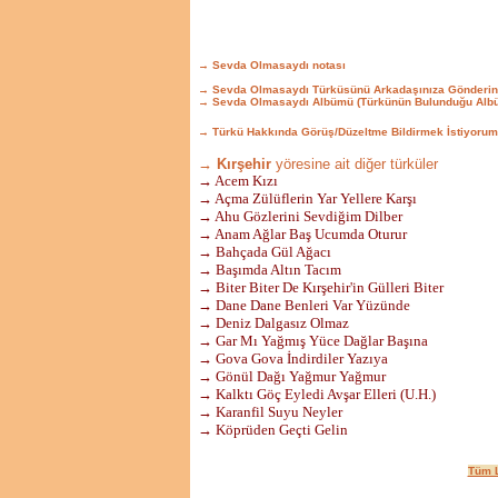
→ Sevda Olmasaydı notası
→ Sevda Olmasaydı Türküsünü Arkadaşınıza Gönderin
→ Sevda Olmasaydı Albümü (Türkünün Bulunduğu Albü
→ Türkü Hakkında Görüş/Düzeltme Bildirmek İstiyorum
→ Kırşehir
yöresine ait diğer türküler
→ Acem Kızı
→ Açma Zülüflerin Yar Yellere Karşı
→ Ahu Gözlerini Sevdiğim Dilber
→ Anam Ağlar Baş Ucumda Oturur
→ Bahçada Gül Ağacı
→ Başımda Altın Tacım
→ Biter Biter De Kırşehir'in Gülleri Biter
→ Dane Dane Benleri Var Yüzünde
→ Deniz Dalgasız Olmaz
→ Gar Mı Yağmış Yüce Dağlar Başına
→ Gova Gova İndirdiler Yazıya
→ Gönül Dağı Yağmur Yağmur
→ Kalktı Göç Eyledi Avşar Elleri (U.H.)
→ Karanfil Suyu Neyler
→ Köprüden Geçti Gelin
Tüm L