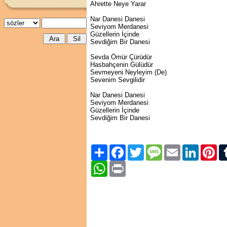
Ahrette Neye Yarar
Nar Danesi Danesi
Seviyom Merdanesi
Güzellerin İçinde
Sevdiğim Bir Danesi
Sevda Ömür Çürüdür
Hasbahçenin Gülüdür
Sevmeyeni Neyleyim (De)
Sevenim Sevgilidir
Nar Danesi Danesi
Seviyom Merdanesi
Güzellerin İçinde
Sevdiğim Bir Danesi
Paylaş
Facebook
Twitter
Message
Email
LinkedIn
Pint
WhatsApp
Print