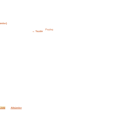
mler)
→
Yazdır
iste
Albümler