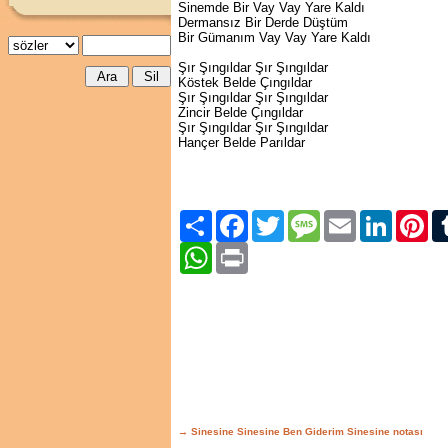
Sinemde Bir Vay Vay Yare Kaldı
Dermansız Bir Derde Düştüm
Bir Gümanım Vay Vay Yare Kaldı
Şır Şıngıldar Şır Şıngıldar
Köstek Belde Çıngıldar
Şır Şıngıldar Şır Şıngıldar
Zincir Belde Çıngıldar
Şır Şıngıldar Şır Şıngıldar
Hançer Belde Parıldar
Paylaş
Facebook
Twitter
Message
Email
LinkedIn
Pint
WhatsApp
Print
→ Sinesine Sinesine Ben Giderim Sinesine notası