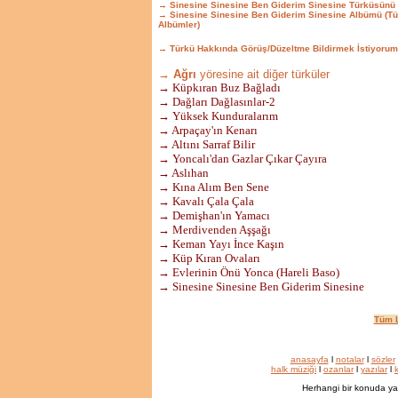
→ Sinesine Sinesine Ben Giderim Sinesine Türküsünü
→ Sinesine Sinesine Ben Giderim Sinesine Albümü (T
Albümler)
→ Türkü Hakkında Görüş/Düzeltme Bildirmek İstiyorum
→ Ağrı
yöresine ait diğer türküler
→ Küpkıran Buz Bağladı
→ Dağları Dağlasınlar-2
→ Yüksek Kunduralarım
→ Arpaçay'ın Kenarı
→ Altını Sarraf Bilir
→ Yoncalı'dan Gazlar Çıkar Çayıra
→ Aslıhan
→ Kına Alım Ben Sene
→ Kavalı Çala Çala
→ Demişhan'ın Yamacı
→ Merdivenden Aşşağı
→ Keman Yayı İnce Kaşın
→ Küp Kıran Ovaları
→ Evlerinin Önü Yonca (Hareli Baso)
→ Sinesine Sinesine Ben Giderim Sinesine
Tüm L
anasayfa
l
notalar
l
sözler
halk müziği
l
ozanlar
l
yazılar
l
k
Herhangi bir konuda ya