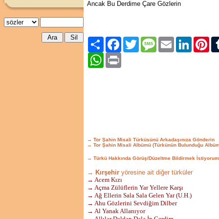
Ancak Bu Derdime Çare Gözlerin
Paylaş
Facebook
Twitter
Message
Email
LinkedIn
Pint
WhatsApp
Print
→ Tor Şahin Misali Türküsünü Arkadaşınıza Gönderin
→ Tor Şahin Misali Albümü (Türkünün Bulunduğu Albüm
→ Türkü Hakkında Görüş/Düzeltme Bildirmek İstiyorum
→ Kırşehir
yöresine ait diğer türküler
→ Acem Kızı
→ Açma Zülüflerin Yar Yellere Karşı
→ Ağ Ellerin Sala Sala Gelen Yar (U.H.)
→ Ahu Gözlerini Sevdiğim Dilber
→ Al Yanak Allanıyor
→ Allılar Daldan Dala İp Gerdim