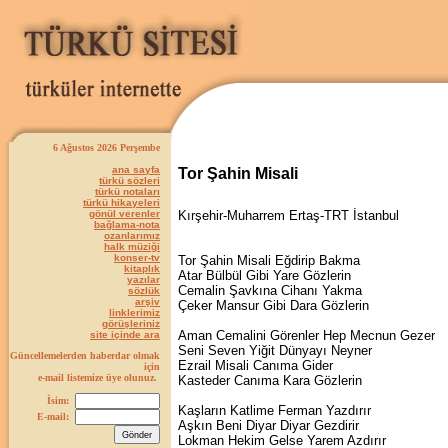
6 Ağustos 2026 Perşembe
ana sayfa
Tor Şahin Misali
türkü sözleri
türkü notaları
türkü hikayeleri
gönül verenler
Kırşehir-Muharrem Ertaş-TRT İstanbul
bağlama-nota
ozanlarımız
halk müziği
konser-tv
Tor Şahin Misali Eğdirip Bakma
kitaplık
Atar Bülbül Gibi Yare Gözlerin
yazılar
Cemalin Şavkına Cihanı Yakma
sözlük
arşiv
Çeker Mansur Gibi Dara Gözlerin
linklerimiz
görüşleriniz
Aman Cemalini Görenler Hep Mecnun Gezer
site içinde ara
Seni Seven Yiğit Dünyayı Neyner
Güncellemelerden haberdar olmak
Ezrail Misali Canıma Gider
için
e-mail listemize üye olunuz.
Kasteder Canıma Kara Gözlerin
İsim:
Kaşların Katlime Ferman Yazdırır
E-mail:
Aşkın Beni Diyar Diyar Gezdirir
Lokman Hekim Gelse Yarem Azdırır