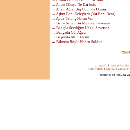
→ Aman Dünya Ne Dar İmiş
→ Anam Ağlar Baş Ucumda Oturur
→ Aşkın Beni Deleyledi (Yar Beni Beni)
→ Ayva Turunç Narım Var
→ Bad-ı Sabah Bir Mevlayı Seversen
→ Bağışla Sevdiğim Hakkı Seversen
→ Bahçada Gül Ağacı
→ Başımda Altın Tacım
→ Bilmem Böyle Neden Soldun
Tüm L
anasayfa
l
notalar
l
sözler
halk müziği
l
ozanlar
l
yazılar
l
k
Herhangi bir konuda ya