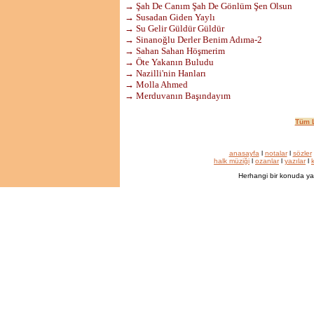
→ Şah De Canım Şah De Gönlüm Şen Olsun
→ Susadan Giden Yaylı
→ Su Gelir Güldür Güldür
→ Sinanoğlu Derler Benim Adıma-2
→ Sahan Sahan Höşmerim
→ Öte Yakanın Buludu
→ Nazilli'nin Hanları
→ Molla Ahmed
→ Merduvanın Başındayım
Tüm L
anasayfa
l
notalar
l
sözler
halk müziği
l
ozanlar
l
yazılar
l
k
Herhangi bir konuda ya