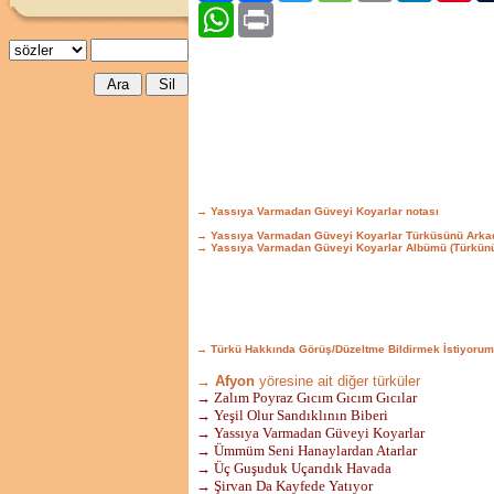
WhatsApp
Print
→ Yassıya Varmadan Güveyi Koyarlar notası
→ Yassıya Varmadan Güveyi Koyarlar Türküsünü Arka
→ Yassıya Varmadan Güveyi Koyarlar Albümü (Türkün
→ Türkü Hakkında Görüş/Düzeltme Bildirmek İstiyorum
→ Afyon
yöresine ait diğer türküler
→ Zalım Poyraz Gıcım Gıcım Gıcılar
→ Yeşil Olur Sandıklının Biberi
→ Yassıya Varmadan Güveyi Koyarlar
→ Ümmüm Seni Hanaylardan Atarlar
→ Üç Guşuduk Uçarıdık Havada
→ Şirvan Da Kayfede Yatıyor