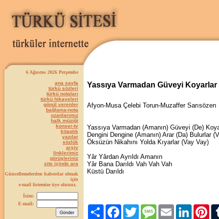
6 Ağustos 2026 Perşembe
ana sayfa
Yassıya Varmadan Güveyi Koyarlar
türkü sözleri
türkü notaları
türkü hikayeleri
gönül verenler
Afyon-Musa Çelebi Torun-Muzaffer Sarısözen
bağlama-nota
ozanlarımız
halk müziği
konser-tv
Yassıya Varmadan (Amanın) Güveyi (De) Koyar
kitaplık
Dengini Dengine (Amanın) Arar (Da) Bulurlar (
yazılar
Öksüzün Nikahını Yolda Kıyarlar (Vay Vay)
sözlük
arşiv
linklerimiz
Yâr Yârdan Ayrıldı Amanın
görüşleriniz
Yâr Bana Darıldı Vah Vah Vah
site içinde ara
Küstü Darıldı
Güncellemelerden haberdar olmak
için
e-mail listemize üye olunuz.
İsim:
E-mail:
Paylaş
Facebook
Twitter
Message
Email
LinkedIn
Pint