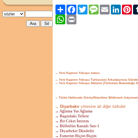
Paylaş
Facebook
Twitter
Message
Email
LinkedIn
Pint
WhatsApp
Print
→ Yeni Kapının Yokuşu notası
→ Yeni Kapının Yokuşu Türküsünü Arkadaşınıza Gönde
→ Yeni Kapının Yokuşu Albümü (Türkünün Bulunduğu A
→ Türkü Hakkında Görüş/Düzeltme Bildirmek İstiyorum
→ Diyarbakır
yöresine ait diğer türküler
→ Ağlama Yar Ağlama
→ Başındaki Tellere
→ Bir Ceket İsterem
→ Bülbülün Kanadı Sarı-1
→ Diyarbekir Düzdedir
→ Esmerim Biçim Biçim