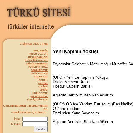
7 Ağustos 2026 Cuma
ana sayfa
Yeni Kapının Yokuşu
türkü sözleri
türkü notaları
türkü hikayeleri
gönül verenler
Diyarbakır-Selahattin Mazlumoğlu-Muzaffer S
bağlama-nota
ozanlarımız
halk müziği
konser-tv
(Of Of) Yeni De Kapının Yokuşu
kitaplık
Dikildi Melhem Dikişi
yazılar
Hoşdur Güzelin Bakışı
sözlük
arşiv
linklerimiz
Ağlarım Dertliyim Ben Kan Ağlarım
görüşleriniz
site içinde ara
(Of Of) O Yâre Yandım Tutuşdum (Ben Nedim
Güncellemelerden haberdar olmak
O Yâre Yandım
için
e-mail listemize üye olunuz.
Derdinden Kana Boyandım
İsim:
Ağlarım Dertliyim Ben Kan Ağlarım
E-mail: