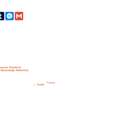
erest
Tumblr
Messenger
Gmail
aşınıza Gönderin
n Bulunduğu Albümler)
→
Yazdır