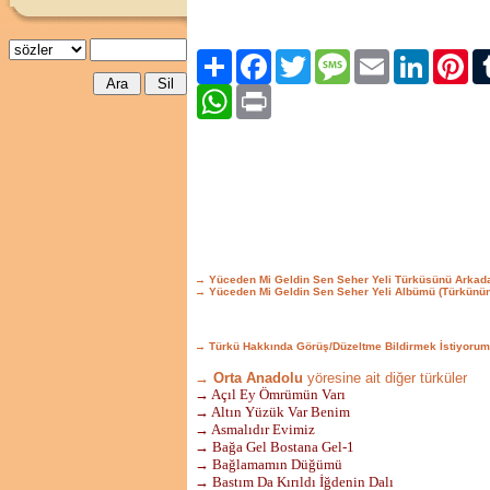
Paylaş
Facebook
Twitter
Message
Email
LinkedIn
Pint
WhatsApp
Print
→ Yüceden Mi Geldin Sen Seher Yeli Türküsünü Arkad
→ Yüceden Mi Geldin Sen Seher Yeli Albümü (Türkünü
→ Türkü Hakkında Görüş/Düzeltme Bildirmek İstiyorum
→ Orta Anadolu
yöresine ait diğer türküler
→ Açıl Ey Ömrümün Varı
→ Altın Yüzük Var Benim
→ Asmalıdır Evimiz
→ Bağa Gel Bostana Gel-1
→ Bağlamamın Düğümü
→ Bastım Da Kırıldı İğdenin Dalı