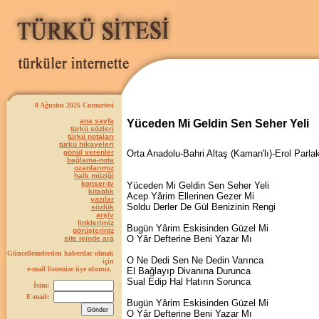
8 Ağustos 2026 Cumartesi
ana sayfa
Yüceden Mi Geldin Sen Seher Yeli
türkü sözleri
türkü notaları
türkü hikayeleri
gönül verenler
Orta Anadolu-Bahri Altaş (Kaman'lı)-Erol Parla
bağlama-nota
ozanlarımız
halk müziği
konser-tv
Yüceden Mi Geldin Sen Seher Yeli
kitaplık
Acep Yârim Ellerinen Gezer Mi
yazılar
Soldu Derler De Gül Benizinin Rengi
sözlük
arşiv
linklerimiz
Bugün Yârim Eskisinden Güzel Mi
görüşleriniz
O Yâr Defterine Beni Yazar Mı
site içinde ara
Güncellemelerden haberdar olmak
O Ne Dedi Sen Ne Dedin Varınca
için
e-mail listemize üye olunuz.
El Bağlayıp Divanına Durunca
Sual Edip Hal Hatırın Sorunca
İsim:
E-mail:
Bugün Yârim Eskisinden Güzel Mi
O Yâr Defterine Beni Yazar Mı