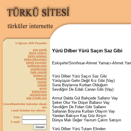
6 Ağustos 2026 Perşembe
ana sayfa
Yürü Dilber Yürü Saçın Saz Gibi
türkü sözleri
türkü notaları
türkü hikayeleri
gönül verenler
Eskişehir/Sivrihisar-Ahmet Yamacı-Ahmet Ya
bağlama-nota
ozanlarımız
halk müziği
konser-tv
Yürü Dilber Yürü Saçın Saz Gibi
kitaplık
Yürüyüşün Gelin Değil Kız Gibi (Vay)
yazılar
Suna Boylarına Kurban Olduğum
sözlük
arşiv
Sevdiğim De Edalı Canan Gibi (Vay)
linklerimiz
görüşleriniz
Armut Dalda Gül Bahçede Sallanır Vay
site içinde ara
Şeker Olur Yer Düşer Ballanır Vay
Güncellemelerden haberdar olmak
Sevdiğim De Fidan Gibi Sallanır
için
e-mail listemize üye olunuz.
Sallanan Boyuna Kurban Olayım Vay
Yandan Bakışın Kaş Göz Atışın
İsim:
Dünya Malı Değer Yavrum Çalım Satışın
E-mail:
Yürü Dilber Yürü Tutam Elinden