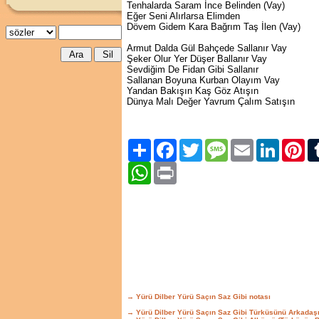
Tenhalarda Saram İnce Belinden (Vay)
Eğer Seni Alırlarsa Elimden
Dövem Gidem Kara Bağrım Taş İlen (Vay)
Armut Dalda Gül Bahçede Sallanır Vay
Şeker Olur Yer Düşer Ballanır Vay
Sevdiğim De Fidan Gibi Sallanır
Sallanan Boyuna Kurban Olayım Vay
Yandan Bakışın Kaş Göz Atışın
Dünya Malı Değer Yavrum Çalım Satışın
Paylaş
Facebook
Twitter
Message
Email
LinkedIn
Pint
WhatsApp
Print
→ Yürü Dilber Yürü Saçın Saz Gibi notası
→ Yürü Dilber Yürü Saçın Saz Gibi Türküsünü Arkadaş