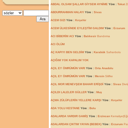
ABDAL OLSAM ŞALLAR GİYSEM AYNİME
Yöre :
Tokat
Zi
ABDURRAHMAN HALAYI
Yöre :
Sivas
ACEM GIZI
Yöre :
Kırşehir
ACEM ÜLKESİNDE EYLEŞTİM GALDIM
Yöre :
Erzurum
ACI BİBERİM ACI
Yöre :
Balıkesir
Bandırma
ACI ÖLÜM
AÇ KAPIYI BEN GELDİM
Yöre :
Karabük
Safranbolu
AÇIĞIM YOK KAPALIM YOK
AÇIL EY ÖMRÜMÜN VARI
Yöre :
Orta Anadolu
AÇIL EY ÖMRÜMÜN VARI
Yöre :
Mersin
Silifke
AÇIL MOR MENEVŞEM BAHAR ERİŞDİ
Yöre :
Sivas
Divri
AÇILDI LALELER GÜLLER
Yöre :
Muş
AÇMA ZÜLÜFLERİN YELLERE KARŞI
Yöre :
Kırşehir
ADA YOLU KESTANE
Yöre :
Bolu
ADALARDA VARDIR GAMİŞ
Yöre :
Erzincan
Kemaliye(Eği
ADALARDAN ÇIKTIM YAYAN (BEBEK)
Yöre :
Erzurum
Pas