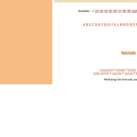
Sayfalar :
1
[2]
[3]
[4]
[5]
[6]
[7]
[8]
[9]
[10
A
B
C
Ç
D
E
F
G
H
I
İ
K
L
M
N
O
Ö
P
Tüm Liste
anasayfa
l
notalar
l
sözler
halk müziği
l
ozanlar
l
yazılar
l
k
Herhangi bir konuda ya