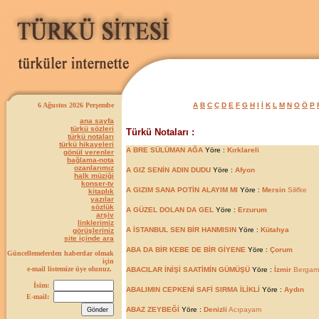
6 Ağustos 2026 Perşembe
A
B
C
Ç
D
E
F
G
H
I
İ
K
L
M
N
O
Ö
P
ana sayfa
türkü sözleri
Türkü Notaları :
türkü notaları
türkü hikayeleri
A BRE SÜLÜMAN AĞA
Yöre :
Kırklareli
gönül verenler
bağlama-nota
ozanlarımız
A GIZ SENİN ADIN DUDU
Yöre :
Afyon
halk müziği
konser-tv
A GIZIM SANA POTİN ALAYIM MI
Yöre :
Mersin
Silifke
kitaplık
yazılar
sözlük
A GÜZEL DOLAN DA GEL
Yöre :
Erzurum
arşiv
linklerimiz
A İSTANBUL SEN BİR HANMISIN
Yöre :
Kütahya
görüşleriniz
site içinde ara
ABA DA BİR KEBE DE BİR GİYENE
Yöre :
Çorum
Güncellemelerden haberdar olmak
için
e-mail listemize üye olunuz.
ABACILAR İNİŞİ SAATİMİN GÜMÜŞÜ
Yöre :
İzmir
Bergam
İsim:
ABALIMIN CEPKENİ SAFİ SIRMA İLİKLİ
Yöre :
Aydın
E-mail:
ABAZ ZEYBEĞİ
Yöre :
Denizli
Acıpayam