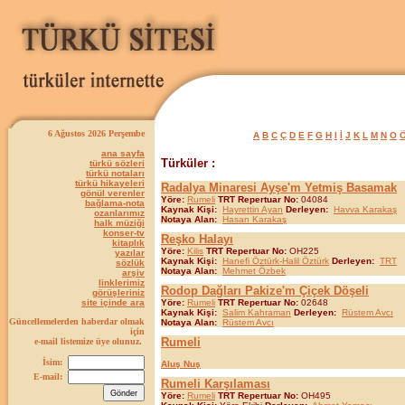
6 Ağustos 2026 Perşembe
A
B
C
Ç
D
E
F
G
H
I
İ
J
K
L
M
N
O
ana sayfa
Türküler :
türkü sözleri
türkü notaları
türkü hikayeleri
Radalya Minaresi Ayşe'm Yetmiş Basamak
gönül verenler
Yöre:
Rumeli
TRT Repertuar No:
04084
bağlama-nota
Kaynak Kişi:
Hayrettin Ayan
Derleyen:
Havva Karakaş
ozanlarımız
Notaya Alan:
Hasan Karakaş
halk müziği
konser-tv
Reşko Halayı
kitaplık
Yöre:
Kilis
TRT Repertuar No:
OH225
yazılar
Kaynak Kişi:
Hanefi Öztürk-Halil Öztürk
Derleyen:
TRT
sözlük
Notaya Alan:
Mehmet Özbek
arşiv
linklerimiz
Rodop Dağları Pakize'm Çiçek Döşeli
görüşleriniz
site içinde ara
Yöre:
Rumeli
TRT Repertuar No:
02648
Kaynak Kişi:
Salim Kahraman
Derleyen:
Rüstem Avcı
Güncellemelerden haberdar olmak
Notaya Alan:
Rüstem Avcı
için
Rumeli
e-mail listemize üye olunuz.
İsim:
Aluş Nuş
E-mail:
Rumeli Karşılaması
Yöre:
Rumeli
TRT Repertuar No:
OH495