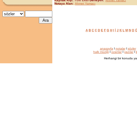
Kaynak Kişi:
Yöre Ekibi
Derleyen:
Ahmet Yamacı
Notaya Alan:
Ahmet Yamacı
A
B
C
Ç
D
E
F
G
H
I
İ
J
K
L
M
N
O
anasayfa
l
notalar
l
sözler
halk müziği
l
ozanlar
l
yazılar
l
k
Herhangi bir konuda ya