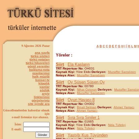
9 Ağustos 2026 Pazar
A
B
C
Ç
D
E
F
G
H
I
İ
K
L
M
ana sayfa
Yöreler :
türkü sözleri
türkü notaları
türkü hikayeleri
Siirt
Ela Kaşların
gönül verenler
TRT Repertuar No:
OH031
bağlama-nota
Kaynak Kişi:
Yöre Ekibi
Derleyen:
Muzaffer Sarısözen
ozanlarımız
Notaya Alan:
Muzaffer Sarısözen
halk müziği
konser-tv
Siirt
Oy Süsen Süsen Oy
kitaplık
TRT Repertuar No:
00780
yazılar
Kaynak Kişi:
Nihat Öztorun
Derleyen:
Muzaffer Sarısöz
sözlük
Notaya Alan:
Muzaffer Sarısözen
arşiv
linklerimiz
Siirt
Oyun Havası-8
görüşleriniz
site içinde ara
TRT Repertuar No:
OH302
Kaynak Kişi:
Binali Selman
Derleyen:
Ahmet Yamacı
Güncellemelerden haberdar olmak
Notaya Alan:
Ahmet Yamacı
için
Siirt
Sıra Sıra Siniler 1
e-mail listemize üye olunuz.
TRT Repertuar No:
01665
İsim:
Kaynak Kişi:
Yöre Ekibi
Derleyen:
Nida Tüfekçi
Notaya Alan:
Nida Tüfekçi
E-mail:
Siirt
Yastığı Kuş Tüyünden