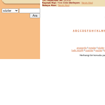
TRT Repertuar No:
02354
Kaynak Kişi:
Yöre Ekibi
Derleyen:
Nevin Akol
Notaya Alan:
Nevin Akol
A
B
C
Ç
D
E
F
G
H
I
İ
K
L
M
anasayfa
l
notalar
l
sözler
halk müziği
l
ozanlar
l
yazılar
l
k
Herhangi bir konuda ya