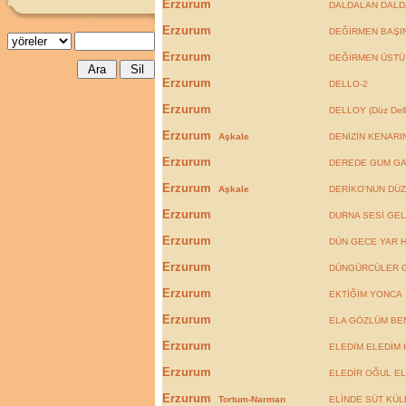
Erzurum
DALDALAN DALD
Erzurum
DEĞİRMEN BAŞI
Erzurum
DEĞİRMEN ÜSTÜ 
Erzurum
DELLO-2
Erzurum
DELLOY (Düz Dell
Erzurum
Aşkale
DENİZİN KENARI
Erzurum
DEREDE GUM GA
Erzurum
Aşkale
DERİKO'NUN DÜZ
Erzurum
DURNA SESİ GE
Erzurum
DÜN GECE YAR 
Erzurum
DÜNGÜRCÜLER GE
Erzurum
EKTİĞİM YONCA
Erzurum
ELA GÖZLÜM BE
Erzurum
ELEDİM ELEDİM
Erzurum
ELEDİR OĞUL ELE
Erzurum
Tortum-Narman
ELİNDE SÜT KÜLE