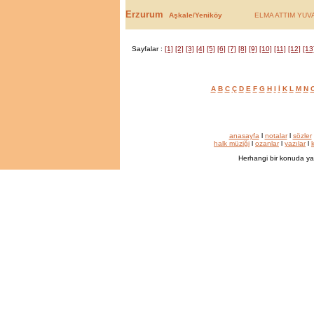
Erzurum
Aşkale/Yeniköy
ELMA ATTIM YUV
Sayfalar :
[1]
[2]
[3]
[4]
[5]
[6]
[7]
[8]
[9]
[10]
[11]
[12]
[13
A
B
C
Ç
D
E
F
G
H
I
İ
K
L
M
N
anasayfa
l
notalar
l
sözler
halk müziği
l
ozanlar
l
yazılar
l
k
Herhangi bir konuda ya