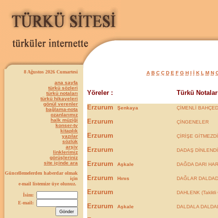
8 Ağustos 2026 Cumartesi
A
B
C
Ç
D
E
F
G
H
I
İ
K
L
M
N
ana sayfa
türkü sözleri
Yöreler :
Türkü Notaları
türkü notaları
türkü hikayeleri
gönül verenler
Erzurum
Şenkaya
ÇİMENLİ BAHÇE
bağlama-nota
ozanlarımız
halk müziği
Erzurum
ÇİNGENELER
konser-tv
kitaplık
Erzurum
yazılar
ÇİRİŞE GİTMEZD
sözlük
arşiv
Erzurum
DADAŞ DİNLENDİR
linklerimiz
görüşleriniz
site içinde ara
Erzurum
Aşkale
DAĞDA DARI HA
Güncellemelerden haberdar olmak
Erzurum
için
Hınıs
DAĞLAR DALDAD
e-mail listemize üye olunuz.
Erzurum
DAHLENK (Taklitli
İsim:
E-mail:
Erzurum
Aşkale
DALDALA DALDA