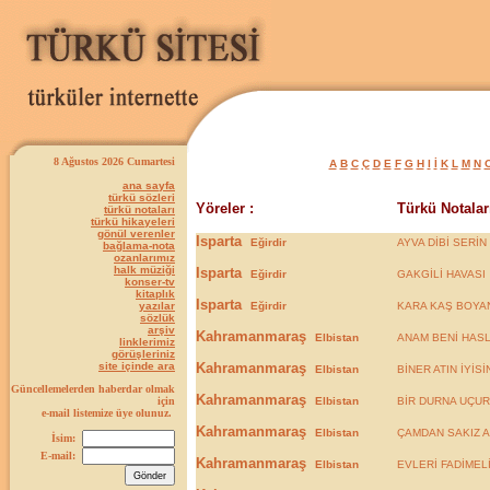
8 Ağustos 2026 Cumartesi
A
B
C
Ç
D
E
F
G
H
I
İ
K
L
M
N
ana sayfa
türkü sözleri
Yöreler :
Türkü Notaları
türkü notaları
türkü hikayeleri
gönül verenler
Isparta
Eğirdir
AYVA DİBİ SERİN
bağlama-nota
ozanlarımız
halk müziği
Isparta
Eğirdir
GAKGİLİ HAVASI
konser-tv
kitaplık
Isparta
yazılar
Eğirdir
KARA KAŞ BOYAN
sözlük
arşiv
Kahramanmaraş
Elbistan
ANAM BENİ HAS
linklerimiz
görüşleriniz
site içinde ara
Kahramanmaraş
Elbistan
BİNER ATIN İYİSİN
Güncellemelerden haberdar olmak
Kahramanmaraş
için
Elbistan
BİR DURNA UÇU
e-mail listemize üye olunuz.
Kahramanmaraş
Elbistan
ÇAMDAN SAKIZ 
İsim:
E-mail:
Kahramanmaraş
Elbistan
EVLERİ FADİMEL