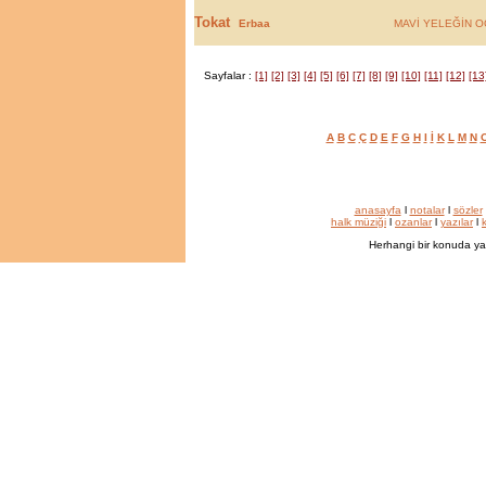
Tokat
Erbaa
MAVİ YELEĞİN 
Sayfalar :
[1]
[2]
[3]
[4]
[5]
[6]
[7]
[8]
[9]
[10]
[11]
[12]
[13
A
B
C
Ç
D
E
F
G
H
I
İ
K
L
M
N
anasayfa
l
notalar
l
sözler
halk müziği
l
ozanlar
l
yazılar
l
k
Herhangi bir konuda ya