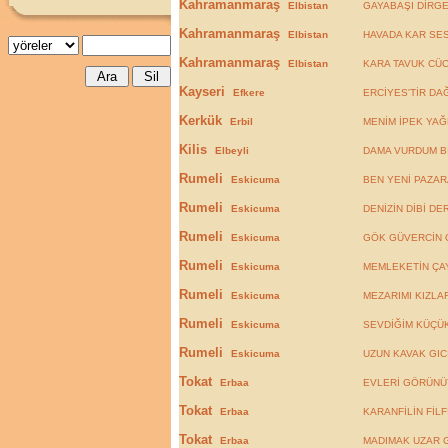
Kahramanmaraş
Elbistan
GAYABAŞI DİRGE
Kahramanmaraş
Elbistan
HAVADA KAR SES
Kahramanmaraş
Elbistan
KARA TAVUK CÜ
Kayseri
Efkere
ERCİYES'TİR DA
Kerkük
Erbil
MENİM İPEK YAĞ
Kilis
Elbeyli
DAMA VURDUM B
Rumeli
Eskicuma
BEN YENİ PAZAR
Rumeli
Eskicuma
DENİZİN DİBİ DE
Rumeli
Eskicuma
GÖK GÜVERCİN O
Rumeli
Eskicuma
MEMLEKETİN ÇAY
Rumeli
Eskicuma
MEZARIMI KIZLA
Rumeli
Eskicuma
SEVDİĞİM KÜÇÜ
Rumeli
Eskicuma
UZUN KAVAK GIC
Tokat
Erbaa
EVLERİ GÖRÜN
Tokat
Erbaa
KARANFİLİN FİLF
Tokat
Erbaa
MADIMAK UZAR 