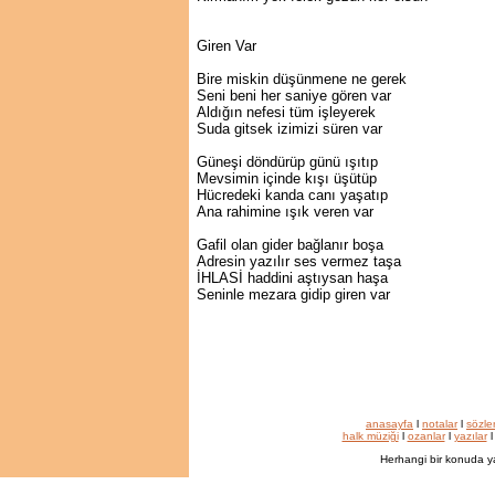
Giren Var
Bire miskin düşünmene ne gerek
Seni beni her saniye gören var
Aldığın nefesi tüm işleyerek
Suda gitsek izimizi süren var
Güneşi döndürüp günü ışıtıp
Mevsimin içinde kışı üşütüp
Hücredeki kanda canı yaşatıp
Ana rahimine ışık veren var
Gafil olan gider bağlanır boşa
Adresin yazılır ses vermez taşa
İHLASİ haddini aştıysan haşa
Seninle mezara gidip giren var
anasayfa
l
notalar
l
sözle
halk müziği
l
ozanlar
l
yazılar
Herhangi bir konuda y