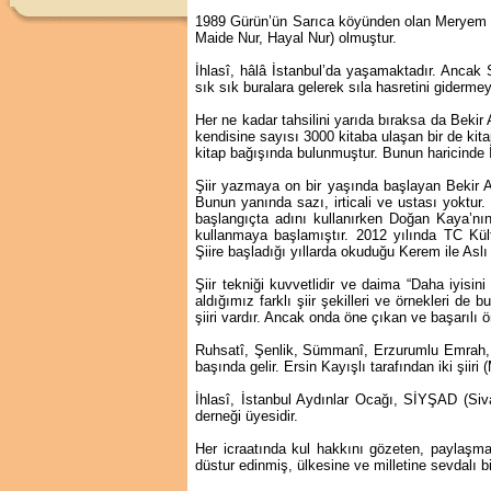
1989 Gürün’ün Sarıca köyünden olan Meryem ile
Maide Nur, Hayal Nur) olmuştur.
İhlasî, hâlâ İstanbul’da yaşamaktadır. Ancak Si
sık sık buralara gelerek sıla hasretini gidermey
Her ne kadar tahsilini yarıda bıraksa da Bekir
kendisine sayısı 3000 kitaba ulaşan bir de kit
kitap bağışında bulunmuştur. Bunun haricinde İhl
Şiir yazmaya on bir yaşında başlayan Bekir A
Bunun yanında sazı, irticali ve ustası yoktur.
başlangıçta adını kullanırken Doğan Kaya’nı
kullanmaya başlamıştır. 2012 yılında TC Kültür
Şiire başladığı yıllarda okuduğu Kerem ile Asl
Şiir tekniği kuvvetlidir ve daima “Daha iyisin
aldığımız farklı şiir şekilleri ve örnekleri de
şiiri vardır. Ancak onda öne çıkan ve başarılı ö
Ruhsatî, Şenlik, Sümmanî, Erzurumlu Emrah, M
başında gelir. Ersin Kayışlı tarafından iki şiir
İhlasî, İstanbul Aydınlar Ocağı, SİYŞAD (Siva
derneği üyesidir.
Her icraatında kul hakkını gözeten, paylaşm
düstur edinmiş, ülkesine ve milletine sevdalı bir