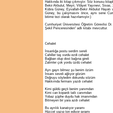
Hakkında iki kitap çıkmıştır. Söz konusu kitapl
Bekir Akbulut, Meyri, Vilâyet Yayınevi, Sivas,
Kübra Güney, Eyvallah-Bekir Akbulut Hayatı ve
Güney, bu çalışmasını önce, aynı sene Cum
bitime tezi olarak hazırlamıştır.)
Cumhuriyet Üniversitesi Öğretim Görevlisi Dr
Şekil Penceresinden” adlı kitabı mevcuttur.
Cehalet
İnsanlığa postu serdim sereli
Cahiller taş vurdu ezdi cehalet
Bağban olup dost bağına gireli
Zalimler çok yordu üzdü cehalet
Ayrı gayrı bilmez şu benim özüm
İnsanı seveli ağlıyor gözüm
Doğruyu söyledim dokundu sözüm
Hakkımda fermanı yazdı cehalet
Kimi güldü geçti benim yanımdan
Kimi can kopardı tatlı canımdan
Yobaz şüphe duydu hak imanımdan
Bitmeyen bir yara azdı cehalet
Bu ayrılık kanatıyor yaramı
Hüccet yazıp ton ediyor gıramı