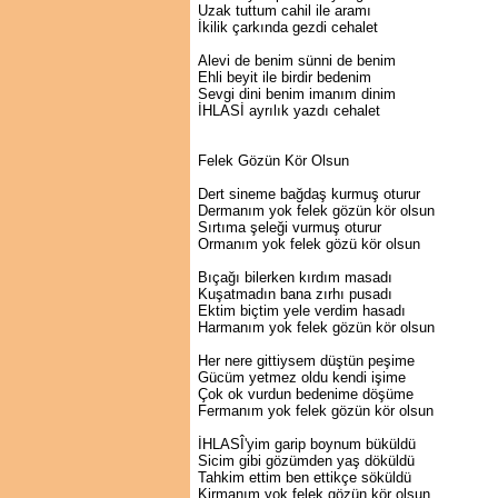
Uzak tuttum cahil ile aramı
İkilik çarkında gezdi cehalet
Alevi de benim sünni de benim
Ehli beyit ile birdir bedenim
Sevgi dini benim imanım dinim
İHLASİ ayrılık yazdı cehalet
Felek Gözün Kör Olsun
Dert sineme bağdaş kurmuş oturur
Dermanım yok felek gözün kör olsun
Sırtıma şeleği vurmuş oturur
Ormanım yok felek gözü kör olsun
Bıçağı bilerken kırdım masadı
Kuşatmadın bana zırhı pusadı
Ektim biçtim yele verdim hasadı
Harmanım yok felek gözün kör olsun
Her nere gittiysem düştün peşime
Gücüm yetmez oldu kendi işime
Çok ok vurdun bedenime döşüme
Fermanım yok felek gözün kör olsun
İHLASÎ'yim garip boynum büküldü
Sicim gibi gözümden yaş döküldü
Tahkim ettim ben ettikçe söküldü
Kirmanım yok felek gözün kör olsun