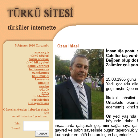
5 Ağustos 2026 Çarşamba
Ozan İhlasi
İnsanlığa postu 
ana sayfa
Cahiller taş vurd
türkü sözleri
türkü notaları
Bağban olup dost
türkü hikayeleri
Zalimler çok yor
gönül verenler
bağlama-nota
ozanlarımız
halk müziği
15.03.1966 günü S
konser-tv
kitaplık
Yedi çocuklu ail
yazılar
geçirmiştir. Çoba
sözlük
arşiv
linklerimiz
İlkokul tahsili
görüşleriniz
Ortaokulu okum
site içinde ara
edememiş ikinci sı
Güncellemelerden haberdar olmak
için
On yedi yaşında i
e-mail listemize üye olunuz.
köyünde daha fa
İsim:
inşaatlarda çalışarak geçimini sağlamaya çalı
E-mail:
gayreti ve sabrı sayesinde bugün taşeronluk ya
kurmuştur ve hâlâ bu kuruluşun başındadır.