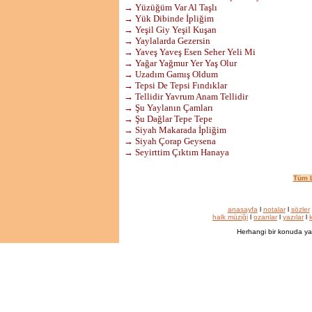
→ Yüzüğüm Var Al Taşlı
→ Yük Dibinde İpliğim
→ Yeşil Giy Yeşil Kuşan
→ Yaylalarda Gezersin
→ Yaveş Yaveş Esen Seher Yeli Mi
→ Yağar Yağmur Yer Yaş Olur
→ Uzadım Gamış Oldum
→ Tepsi De Tepsi Fındıklar
→ Tellidir Yavrum Anam Tellidir
→ Şu Yaylanın Çamları
→ Şu Dağlar Tepe Tepe
→ Siyah Makarada İpliğim
→ Siyah Çorap Geysena
→ Seyirttim Çıktım Hanaya
Tüm L
anasayfa
l
notalar
l
sözler
halk müziği
l
ozanlar
l
yazılar
l
k
Herhangi bir konuda ya