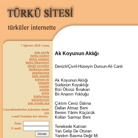
7 Ağustos 2026 Cuma
ana sayfa
Ak Koyunun Aklığı
türkü sözleri
türkü notaları
türkü hikayeleri
gönül verenler
Denizli/Çivril-Hüseyin Dursun-Ali Canlı
bağlama-nota
ozanlarımız
halk müziği
konser-tv
Ak Koyunun Aklığı
kitaplık
Südünün Koyaklığı
yazılar
Bizi Öksüz Bırakan
sözlük
arşiv
Bir Ananın Yokluğu
linklerimiz
görüşleriniz
Çıktım Ceviz Dalına
site içinde ara
Dalları Almaz Beni
Güncellemelerden haberdar olmak
Benim Yârim Küçücük
için
e-mail listemize üye olunuz.
Kolları Sarmaz Beni
İsim:
Tenekede Katıran
E-mail:
Yan Gelip De Oturan
Yandım Basma Değil Mi