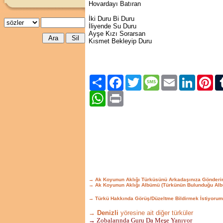
Hovardayı Batıran
İki Duru Bi Duru
İliyende Su Duru
Ayşe Kızı Sorarsan
Kısmet Bekleyip Duru
Paylaş
Facebook
Twitter
Message
Email
LinkedIn
Pint
WhatsApp
Print
→ Ak Koyunun Aklığı Türküsünü Arkadaşınıza Gönderi
→ Ak Koyunun Aklığı Albümü (Türkünün Bulunduğu Alb
→ Türkü Hakkında Görüş/Düzeltme Bildirmek İstiyorum
→ Denizli
yöresine ait diğer türküler
→ Zobalarında Guru Da Meşe Yanıyor