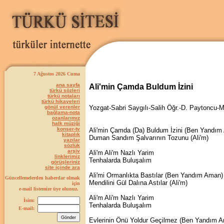
7 Ağustos 2026 Cuma
ana sayfa
Ali'min Çamda Buldum İzini
türkü sözleri
türkü notaları
türkü hikayeleri
gönül verenler
Yozgat-Sabri Saygılı-Salih Öğr.-D. Paytoncu-
bağlama-nota
ozanlarımız
halk müziği
konser-tv
Ali'min Çamda (Da) Buldum İzini (Ben Yandım
kitaplık
Duman Sandım Şalvarının Tozunu (Ali'm)
yazılar
sözlük
arşiv
Ali'm Ali'm Nazlı Yarim
linklerimiz
Tenhalarda Buluşalım
görüşleriniz
site içinde ara
Ali'mi Ormanlıkta Bastılar (Ben Yandım Aman)
Güncellemelerden haberdar olmak
Mendilini Gül Dalına Astılar (Ali'm)
için
e-mail listemize üye olunuz.
Ali'm Ali'm Nazlı Yarim
İsim:
Tenhalarda Buluşalım
E-mail:
Evlerinin Önü Yoldur Geçilmez (Ben Yandım 