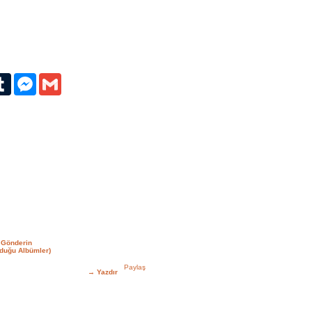
erest
Tumblr
Messenger
Gmail
 Gönderin
duğu Albümler)
→
Yazdır