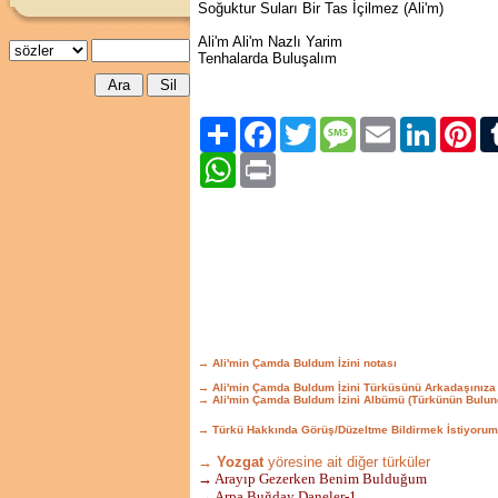
Soğuktur Suları Bir Tas İçilmez (Ali'm)
Ali'm Ali'm Nazlı Yarim
Tenhalarda Buluşalım
Paylaş
Facebook
Twitter
Message
Email
LinkedIn
Pint
WhatsApp
Print
→ Ali'min Çamda Buldum İzini notası
→ Ali'min Çamda Buldum İzini Türküsünü Arkadaşınıza
→ Ali'min Çamda Buldum İzini Albümü (Türkünün Bulun
→ Türkü Hakkında Görüş/Düzeltme Bildirmek İstiyorum
→ Yozgat
yöresine ait diğer türküler
→ Arayıp Gezerken Benim Bulduğum
→ Arpa Buğday Daneler-1