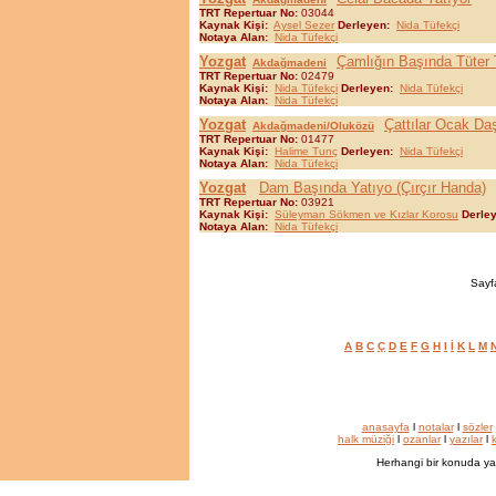
TRT Repertuar No:
03044
Kaynak Kişi:
Aysel Sezer
Derleyen:
Nida Tüfekçi
Notaya Alan:
Nida Tüfekçi
Yozgat
Çamlığın Başında Tüter 
Akdağmadeni
TRT Repertuar No:
02479
Kaynak Kişi:
Nida Tüfekçi
Derleyen:
Nida Tüfekçi
Notaya Alan:
Nida Tüfekçi
Yozgat
Çattılar Ocak Da
Akdağmadeni/Oluközü
TRT Repertuar No:
01477
Kaynak Kişi:
Halime Tunç
Derleyen:
Nida Tüfekçi
Notaya Alan:
Nida Tüfekçi
Yozgat
Dam Başında Yatıyo (Çırçır Handa)
TRT Repertuar No:
03921
Kaynak Kişi:
Süleyman Sökmen ve Kızlar Korosu
Derle
Notaya Alan:
Nida Tüfekçi
Sayfa
A
B
C
Ç
D
E
F
G
H
I
İ
K
L
M
anasayfa
l
notalar
l
sözler
halk müziği
l
ozanlar
l
yazılar
l
k
Herhangi bir konuda ya