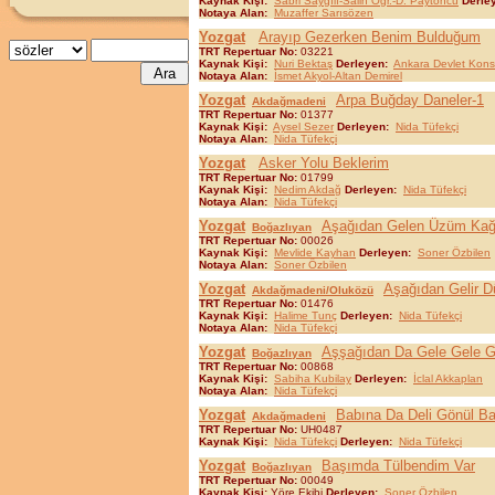
Kaynak Kişi:
Sabri Saygılı-Salih Öğr.-D. Paytoncu
Derle
Notaya Alan:
Muzaffer Sarısözen
Yozgat
Arayıp Gezerken Benim Bulduğum
TRT Repertuar No:
03221
Kaynak Kişi:
Nuri Bektaş
Derleyen:
Ankara Devlet Kons
Notaya Alan:
İsmet Akyol-Altan Demirel
Yozgat
Arpa Buğday Daneler-1
Akdağmadeni
TRT Repertuar No:
01377
Kaynak Kişi:
Aysel Sezer
Derleyen:
Nida Tüfekçi
Notaya Alan:
Nida Tüfekçi
Yozgat
Asker Yolu Beklerim
TRT Repertuar No:
01799
Kaynak Kişi:
Nedim Akdağ
Derleyen:
Nida Tüfekçi
Notaya Alan:
Nida Tüfekçi
Yozgat
Aşağıdan Gelen Üzüm Kağ
Boğazlıyan
TRT Repertuar No:
00026
Kaynak Kişi:
Mevlide Kayhan
Derleyen:
Soner Özbilen
Notaya Alan:
Soner Özbilen
Yozgat
Aşağıdan Gelir D
Akdağmadeni/Oluközü
TRT Repertuar No:
01476
Kaynak Kişi:
Halime Tunç
Derleyen:
Nida Tüfekçi
Notaya Alan:
Nida Tüfekçi
Yozgat
Aşşağıdan Da Gele Gele Ge
Boğazlıyan
TRT Repertuar No:
00868
Kaynak Kişi:
Sabiha Kubilay
Derleyen:
İclal Akkaplan
Notaya Alan:
Nida Tüfekçi
Yozgat
Babına Da Deli Gönül Ba
Akdağmadeni
TRT Repertuar No:
UH0487
Kaynak Kişi:
Nida Tüfekçi
Derleyen:
Nida Tüfekçi
Yozgat
Başımda Tülbendim Var
Boğazlıyan
TRT Repertuar No:
00049
Kaynak Kişi:
Yöre Ekibi
Derleyen:
Soner Özbilen