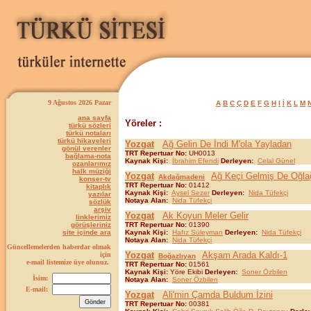
9 Ağustos 2026 Pazar
A
B
C
Ç
D
E
F
G
H
I
İ
K
L
M
ana sayfa
Yöreler :
türkü sözleri
türkü notaları
türkü hikayeleri
Yozgat
Ağ Gelin De İndi M'ola Yayladan
gönül verenler
TRT Repertuar No:
UH0013
bağlama-nota
Kaynak Kişi:
İbrahim Efendi
Derleyen:
Celal Günel
ozanlarımız
halk müziği
Yozgat
Ağ Keçi Gelmiş De Oğlağ
Akdağmadeni
konser-tv
TRT Repertuar No:
01412
kitaplık
Kaynak Kişi:
Aysel Sezer
Derleyen:
Nida Tüfekçi
yazılar
Notaya Alan:
Nida Tüfekçi
sözlük
arşiv
Yozgat
Ak Koyun Meler Gelir
linklerimiz
görüşleriniz
TRT Repertuar No:
01390
site içinde ara
Kaynak Kişi:
Hafız Süleyman
Derleyen:
Nida Tüfekçi
Notaya Alan:
Nida Tüfekçi
Güncellemelerden haberdar olmak
Yozgat
Akşam Arada Kaldı-1
için
Boğazlıyan
e-mail listemize üye olunuz.
TRT Repertuar No:
01561
Kaynak Kişi:
Yöre Ekibi
Derleyen:
Soner Özbilen
İsim:
Notaya Alan:
Soner Özbilen
E-mail:
Yozgat
Ali'min Çamda Buldum İzini
TRT Repertuar No:
00381