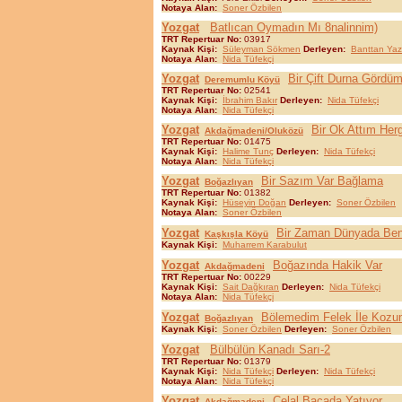
Notaya Alan:
Soner Özbilen
Yozgat
Batlıcan Oymadın Mı 8nalinnim)
TRT Repertuar No:
03917
Kaynak Kişi:
Süleyman Sökmen
Derleyen:
Banttan Yazı
Notaya Alan:
Nida Tüfekçi
Yozgat
Bir Çift Durna Gördüm
Deremumlu Köyü
TRT Repertuar No:
02541
Kaynak Kişi:
İbrahim Bakır
Derleyen:
Nida Tüfekçi
Notaya Alan:
Nida Tüfekçi
Yozgat
Bir Ok Attım Her
Akdağmadeni/Oluközü
TRT Repertuar No:
01475
Kaynak Kişi:
Halime Tunç
Derleyen:
Nida Tüfekçi
Notaya Alan:
Nida Tüfekçi
Yozgat
Bir Sazım Var Bağlama
Boğazlıyan
TRT Repertuar No:
01382
Kaynak Kişi:
Hüseyin Doğan
Derleyen:
Soner Özbilen
Notaya Alan:
Soner Özbilen
Yozgat
Bir Zaman Dünyada Ben
Kaşkışla Köyü
Kaynak Kişi:
Muharrem Karabulut
Yozgat
Boğazında Hakik Var
Akdağmadeni
TRT Repertuar No:
00229
Kaynak Kişi:
Sait Dağkıran
Derleyen:
Nida Tüfekçi
Notaya Alan:
Nida Tüfekçi
Yozgat
Bölemedim Felek İle Kozu
Boğazlıyan
Kaynak Kişi:
Soner Özbilen
Derleyen:
Soner Özbilen
Yozgat
Bülbülün Kanadı Sarı-2
TRT Repertuar No:
01379
Kaynak Kişi:
Nida Tüfekçi
Derleyen:
Nida Tüfekçi
Notaya Alan:
Nida Tüfekçi
Yozgat
Celal Bacada Yatıyor
Akdağmadeni