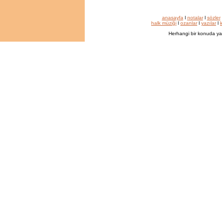
anasayfa
l
notalar
l
sözler
halk müziği
l
ozanlar
l
yazılar
l
k
Herhangi bir konuda ya