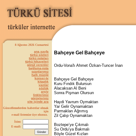
8 Ağustos 2026 Cumartesi
ana sayfa
Bahçeye Gel Bahçeye
türkü sözleri
türkü notaları
türkü hikayeleri
gönül verenler
Ordu-Vona'lı Ahmet Özkan-Tuncer İnan
bağlama-nota
ozanlarımız
halk müziği
konser-tv
Bahçeye Gel Bahçeye
kitaplık
Kuru Fındık Bulursun
yazılar
Alacaksan Al Beni
sözlük
arşiv
Sonra Pişman Olursun
linklerimiz
görüşleriniz
Haydi Yavrum Oymaktan
site içinde ara
Yar Gelir Oynamaktan
Güncellemelerden haberdar olmak
Parmakları Ağrımış
için
e-mail listemize üye olunuz.
Zil Çalıp Oynamaktan
İsim:
Boztepe’ye Çıkmalı
E-mail:
Su Ordu’ya Bakmalı
Böyle Güzel Kızları