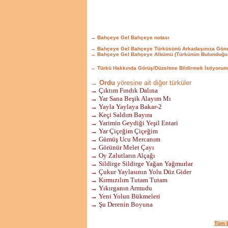
→ Bahçeye Gel Bahçeye notası
→ Bahçeye Gel Bahçeye Türküsünü Arkadaşınıza Gönd
→ Bahçeye Gel Bahçeye Albümü (Türkünün Bulunduğu 
→ Türkü Hakkında Görüş/Düzeltme Bildirmek İstiyorum
→ Ordu
yöresine ait diğer türküler
→ Çıktım Fındık Dalına
→ Yar Sana Beşik Alayım Mı
→ Yayla Yaylaya Bakar-2
→ Keçi Saldım Bayıra
→ Yarimin Geydiği Yeşil Entari
→ Yar Çiçeğim Çiçeğim
→ Gümüş Ucu Mercanım
→ Görünür Melet Çayı
→ Oy Zalutların Alçağı
→ Sildirge Sildirge Yağan Yağmurlar
→ Çukur Yaylasının Yolu Düz Gider
→ Kırmızılım Tutam Tutam
→ Yıkırganın Armudu
→ Yeni Yolun Bükmeleri
→ Şu Derenin Boyuna
Tüm L