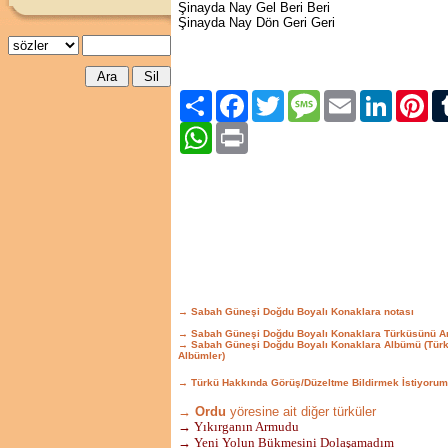
Şinayda Nay Gel Beri Beri
Şinayda Nay Dön Geri Geri
Paylaş
Facebook
Twitter
Message
Email
LinkedIn
Pint
WhatsApp
Print
→ Sabah Güneşi Doğdu Boyalı Konaklara notası
→ Sabah Güneşi Doğdu Boyalı Konaklara Türküsünü A
→ Sabah Güneşi Doğdu Boyalı Konaklara Albümü (Tür
Albümler)
→ Türkü Hakkında Görüş/Düzeltme Bildirmek İstiyorum
→ Ordu
yöresine ait diğer türküler
→ Yıkırganın Armudu
→ Yeni Yolun Bükmesini Dolaşamadım