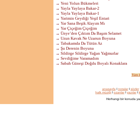
→ Yeni Yolun Bükmeleri
→ Yayla Yaylaya Bakar-2
→ Yayla Yaylaya Bakar-1
→ Yarimin Geydiği Yeşil Entari
→ Yar Sana Beşik Alayım Mı
→ Yar Çiçeğim Çiçeğim
→ Ünye’den Çıktım Da Başım Selamet
→ Uzun Kavak Ne Uzarsın Boyuna
→ Tabakamda Da Tütün Az
→ Şu Derenin Boyuna
→ Sildirge Sildirge Yağan Yağmurlar
→ Sevdiğime Varamadım
→ Sabah Güneşi Doğdu Boyalı Konaklara
Tüm L
anasayfa
l
notalar
l
sözler
halk müziği
l
ozanlar
l
yazılar
l
k
Herhangi bir konuda ya