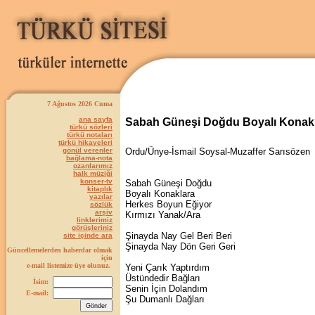
7 Ağustos 2026 Cuma
ana sayfa
Sabah Güneşi Doğdu Boyalı Konak
türkü sözleri
türkü notaları
türkü hikayeleri
gönül verenler
Ordu/Ünye-İsmail Soysal-Muzaffer Sarısözen
bağlama-nota
ozanlarımız
halk müziği
konser-tv
Sabah Güneşi Doğdu
kitaplık
Boyalı Konaklara
yazılar
Herkes Boyun Eğiyor
sözlük
arşiv
Kırmızı Yanak/Ara
linklerimiz
görüşleriniz
Şinayda Nay Gel Beri Beri
site içinde ara
Şinayda Nay Dön Geri Geri
Güncellemelerden haberdar olmak
için
e-mail listemize üye olunuz.
Yeni Çarık Yaptırdım
Üstündedir Bağları
İsim:
Senin İçin Dolandım
E-mail:
Şu Dumanlı Dağları