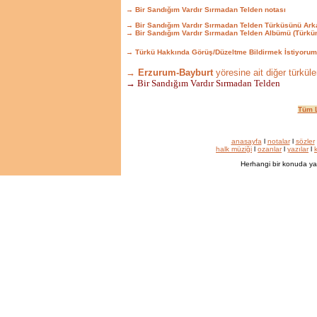
→ Bir Sandığım Vardır Sırmadan Telden notası
→ Bir Sandığım Vardır Sırmadan Telden Türküsünü Ark
→ Bir Sandığım Vardır Sırmadan Telden Albümü (Türkü
→ Türkü Hakkında Görüş/Düzeltme Bildirmek İstiyorum
→ Erzurum-Bayburt
yöresine ait diğer türküle
→ Bir Sandığım Vardır Sırmadan Telden
Tüm L
anasayfa
l
notalar
l
sözler
halk müziği
l
ozanlar
l
yazılar
l
k
Herhangi bir konuda ya