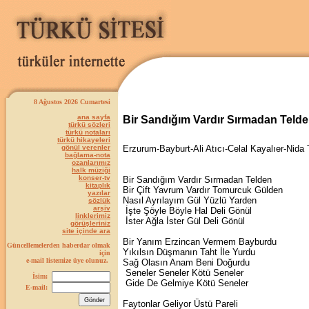
8 Ağustos 2026 Cumartesi
ana sayfa
Bir Sandığım Vardır Sırmadan Teld
türkü sözleri
türkü notaları
türkü hikayeleri
gönül verenler
Erzurum-Bayburt-Ali Atıcı-Celal Kayalıer-Nida 
bağlama-nota
ozanlarımız
halk müziği
konser-tv
Bir Sandığım Vardır Sırmadan Telden
kitaplık
Bir Çift Yavrum Vardır Tomurcuk Gülden
yazılar
Nasıl Ayrılayım Gül Yüzlü Yarden
sözlük
arşiv
İşte Şöyle Böyle Hal Deli Gönül
linklerimiz
İster Ağla İster Gül Deli Gönül
görüşleriniz
site içinde ara
Bir Yanım Erzincan Vermem Bayburdu
Güncellemelerden haberdar olmak
Yıkılsın Düşmanın Taht İle Yurdu
için
e-mail listemize üye olunuz.
Sağ Olasın Anam Beni Doğurdu
Seneler Seneler Kötü Seneler
İsim:
Gide De Gelmiye Kötü Seneler
E-mail:
Faytonlar Geliyor Üstü Pareli