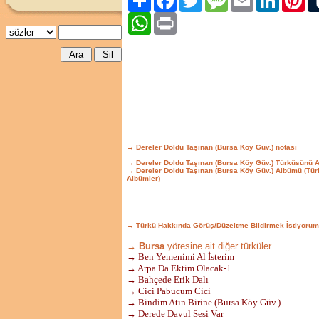
WhatsApp
Print
→ Dereler Doldu Taşınan (Bursa Köy Güv.) notası
→ Dereler Doldu Taşınan (Bursa Köy Güv.) Türküsünü 
→ Dereler Doldu Taşınan (Bursa Köy Güv.) Albümü (Tü
Albümler)
→ Türkü Hakkında Görüş/Düzeltme Bildirmek İstiyorum
→ Bursa
yöresine ait diğer türküler
→ Ben Yemenimi Al İsterim
→ Arpa Da Ektim Olacak-1
→ Bahçede Erik Dalı
→ Cici Pabucum Cici
→ Bindim Atın Birine (Bursa Köy Güv.)
→ Derede Davul Sesi Var