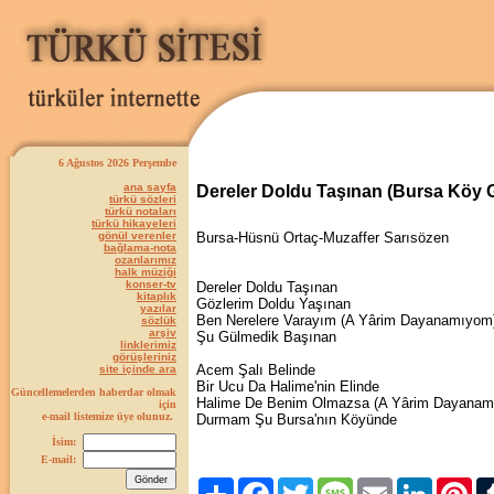
6 Ağustos 2026 Perşembe
ana sayfa
Dereler Doldu Taşınan (Bursa Köy 
türkü sözleri
türkü notaları
türkü hikayeleri
gönül verenler
Bursa-Hüsnü Ortaç-Muzaffer Sarısözen
bağlama-nota
ozanlarımız
halk müziği
konser-tv
Dereler Doldu Taşınan
kitaplık
Gözlerim Doldu Yaşınan
yazılar
Ben Nerelere Varayım (A Yârim Dayanamıyom
sözlük
arşiv
Şu Gülmedik Başınan
linklerimiz
görüşleriniz
Acem Şalı Belinde
site içinde ara
Bir Ucu Da Halime'nin Elinde
Güncellemelerden haberdar olmak
Halime De Benim Olmazsa (A Yârim Dayanam
için
e-mail listemize üye olunuz.
Durmam Şu Bursa'nın Köyünde
İsim:
E-mail:
Paylaş
Facebook
Twitter
Message
Email
LinkedIn
Pint