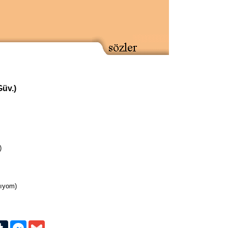
Güv.)
)
ıyom)
erest
Tumblr
Messenger
Gmail