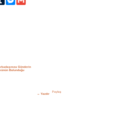
Arkadaşınıza Gönderin
rkünün Bulunduğu
→
Yazdır