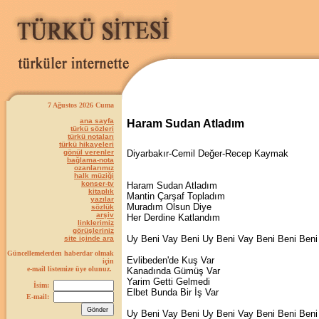
7 Ağustos 2026 Cuma
ana sayfa
Haram Sudan Atladım
türkü sözleri
türkü notaları
türkü hikayeleri
gönül verenler
Diyarbakır-Cemil Değer-Recep Kaymak
bağlama-nota
ozanlarımız
halk müziği
konser-tv
Haram Sudan Atladım
kitaplık
Mantin Çarşaf Topladım
yazılar
Muradım Olsun Diye
sözlük
arşiv
Her Derdine Katlandım
linklerimiz
görüşleriniz
Uy Beni Vay Beni Uy Beni Vay Beni Beni Beni
site içinde ara
Güncellemelerden haberdar olmak
Evlibeden'de Kuş Var
için
e-mail listemize üye olunuz.
Kanadında Gümüş Var
Yarim Getti Gelmedi
İsim:
Elbet Bunda Bir İş Var
E-mail:
Uy Beni Vay Beni Uy Beni Vay Beni Beni Beni