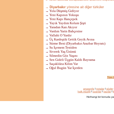
→ Diyarbakır
yöresine ait diğer türküler
→ Yola Düşmüş Gidiyor
→ Yeni Kapının Yokuşu
→ Yeni Kapı Hançepek
→ Yayık Yaydım Kolum Şişti
→ Yaradan Kan Akıyor
→ Vardım Yarin Bahçesine
→ Vallahi O Yardır
→ Üç Kardeştik Gettik Geyik Avına
→ Sürme Beni (Diyarbakır Arazbar Hoyratı)
→ Su İçemem Testiden
→ Siverek Yaş Üzümü
→ Silmedin Göz Yaşını
→ Sen Gideli Üçgün Kaldı Bayrama
→ Saçaklıkta Kilim Var
→ Oğul Bugün Yar İçerden
Tüm L
anasayfa
l
notalar
l
sözler
halk müziği
l
ozanlar
l
yazılar
l
k
Herhangi bir konuda ya