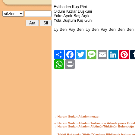
Evlibeden Kuş Pini
Oldum Kızlar Düşküni
Yalın Ayak Baş Açık
Yola Düştüm Kış Güni
Uy Beni Vay Beni Uy Beni Vay Beni Beni Beni
Paylaş
Facebook
Twitter
Message
Email
LinkedIn
Pint
WhatsApp
Print
→ Haram Sudan Atladım notası
→ Haram Sudan Atladım Türküsünü Arkadaşınıza Gönd
→ Haram Sudan Atladım Albümü (Türkünün Bulunduğu 
→ Türkü Hakkında Görüş/Düzeltme Bildirmek İstiyorum