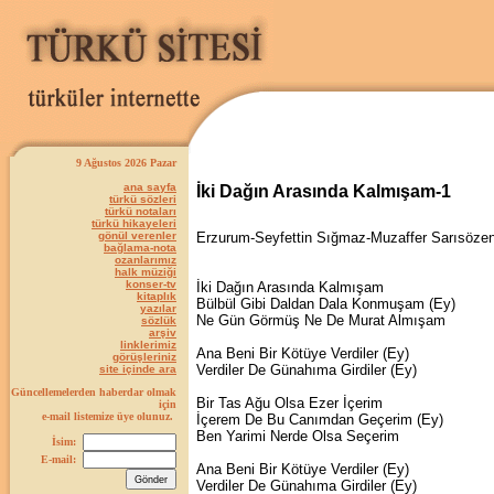
9 Ağustos 2026 Pazar
ana sayfa
İki Dağın Arasında Kalmışam-1
türkü sözleri
türkü notaları
türkü hikayeleri
gönül verenler
Erzurum-Seyfettin Sığmaz-Muzaffer Sarısöze
bağlama-nota
ozanlarımız
halk müziği
konser-tv
İki Dağın Arasında Kalmışam
kitaplık
Bülbül Gibi Daldan Dala Konmuşam (Ey)
yazılar
Ne Gün Görmüş Ne De Murat Almışam
sözlük
arşiv
linklerimiz
Ana Beni Bir Kötüye Verdiler (Ey)
görüşleriniz
Verdiler De Günahıma Girdiler (Ey)
site içinde ara
Güncellemelerden haberdar olmak
Bir Tas Ağu Olsa Ezer İçerim
için
e-mail listemize üye olunuz.
İçerem De Bu Canımdan Geçerim (Ey)
Ben Yarimi Nerde Olsa Seçerim
İsim:
E-mail:
Ana Beni Bir Kötüye Verdiler (Ey)
Verdiler De Günahıma Girdiler (Ey)