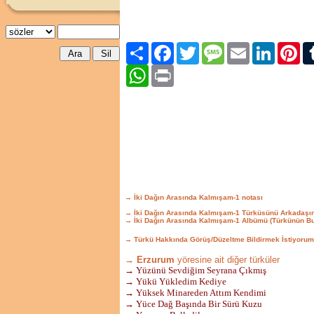
Paylaş
Facebook
Twitter
Message
Email
LinkedIn
Pint
WhatsApp
Print
→ İki Dağın Arasında Kalmışam-1 notası
→ İki Dağın Arasında Kalmışam-1 Türküsünü Arkadaşı
→ İki Dağın Arasında Kalmışam-1 Albümü (Türkünün B
→ Türkü Hakkında Görüş/Düzeltme Bildirmek İstiyorum
→ Erzurum
yöresine ait diğer türküler
→ Yüzünü Sevdiğim Seyrana Çıkmış
→ Yükü Yükledim Kediye
→ Yüksek Minareden Attım Kendimi
→ Yüce Dağ Başında Bir Sürü Kuzu