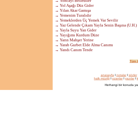
→ Yoncayı Bellediler
→ Yol Aşağı Düz Gider
→ Yılan Akar Gamışa
→ Yemenim Turalıdır
→ Yemeklerden Üç Yemek Var Sevilir
→ Yaz Gelende Çıkam Yayla Senin Başına (U.H.)
→ Yayla Suyu Yan Gider
→ Yayığımı Kurdum Düze
→ Yarın Mahşer Yerine
→ Yarab Gurbet Elde Alma Canımı
→ Yandı Canım Tende
Tüm L
anasayfa
l
notalar
l
sözler
halk müziği
l
ozanlar
l
yazılar
l
k
Herhangi bir konuda ya